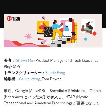
ドキュメント
す。
エコシステム
イベント
Developer Hub
ユースケース
TiDB Cloud
TiDB
Integrations
TiKV
Trust Hub
Discord Community
運用インテリジェンスの活用
開発者ガイド
無料で始める
TiSpark
OSS Insight
お客様のデータの機密性、可用性、安全性について紹介し
MySQLワークロードの近代化
ます。
PingCAP University
Build GenAI Applications
TiDB Labs
認定資格試験
会社概要
ニュース
会社案内
キャリア
パートナー
著者
：
Shawn Ma
(Product Manager and Tech Leader at
お問い合わせ
PingCAP)
トランスクリエーター
：
Fendy Feng
編集者
：
Calvin Weng
, Tom Dewan
最近、Google (AlloyDB) 、Snowflake (Unistore) 、Oracle
(HeatWave) といった大手が参入し、HTAP (Hybrid
Transactional and Analytical Processing) が話題になって