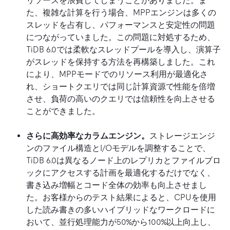
リソースを浪費してしまうことがありました。ま
た、複雑な計算を行う場合、MPPエンジンは多くの
スレッドを占有し、パフォーマンスと安定性の問題
につながっていました。この問題に対処するため、
TiDB 6.0では柔軟なスレッドプールを導入し、演算子
がスレッドを保持する方法を再構築しました。これ
により、MPPモードでのリソース利用が最適化さ
れ、ショートクエリでは同じ計算資源で性能を倍増
させ、負荷の高いのクエリでは信頼性を向上させる
ことができました。
さらに高効率なカラムエンジン。
ストレージエンジ
ンのファイル構造とI/Oモデルを調整することで、
TiDB 6.0は異なるノード上のレプリカとファイルブロ
ックにアクセスする計画を最適化するだけでなく、
書き込み増幅とコード全体の効率も向上させまし
た。お客様からのテスト結果によると、CPUを使用
した読み書きの多いハイブリッドなワークロードに
おいて、並行処理能力が50%から100%以上向上し、