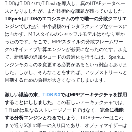
TiDBはTiDB 4.0でTiFlashを導入し、真のHTAPデータベー
スとなりましたが、まだ技術的な課題が残っていました。
TiSparkはTiDBのエコシステムの中で唯一の分散クエリエ
ンジンでした
が、中小規模のインタラクティブなケースに
は向かず、MRスタイルのシャッフルモデルはかなり重か
ったのです。そこで、MPPスタイルの分散フレームワー
クのネイティブ計算エンジンが必要になったのです。加え
て、新機能の追加やコードの最適化を行うには、Sparkエ
ンジンそのものを変更する必要があるという難点もありま
した。しかし、そんなことをすれば、アップストリームと
同期するための負担が大きくなってしまいます。
激しい議論の末、
TiDB 5.0
ではMPPアーキテクチャを採用
することにししました
。この新しいアーキテクチャでは、
TiFlashは単なるストレージノードではなく、
完全に機能
する分析エンジンとなるでしょう
。TiDBサーバーはこれ
まで通りSQLの唯一の入り口であり、オプティマイザーは