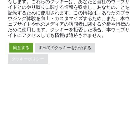
存します。これらのクッキーは、あなたと当社のウェブサ
Developer Guide
お問い合わせ
イトとのやり取りに関する情報を収集し、あなたのことを
FAQ
パートナー
記憶するために使用されます。この情報は、あなたのブラ
サポート
Trust Hub
ウジング体験を向上・カスタマイズするため、また、本ウ
ェブサイトや他のメディアの訪問者に関する分析や指標の
セキュリティ
ために使用します。クッキーを拒否した場合、本ウェブサ
メンテナンスポリシー
イトにアクセスしても情報は追跡されません。
ブランドガイドライン
同意する
すべてのクッキーを拒否する
クッキーポリシー
TiDBの最新情報
PingCAPの
プライバシーポリシー
に同意し、製品、サービ
ス、イベント等に関する連絡を受け取ることを希望しま
す。