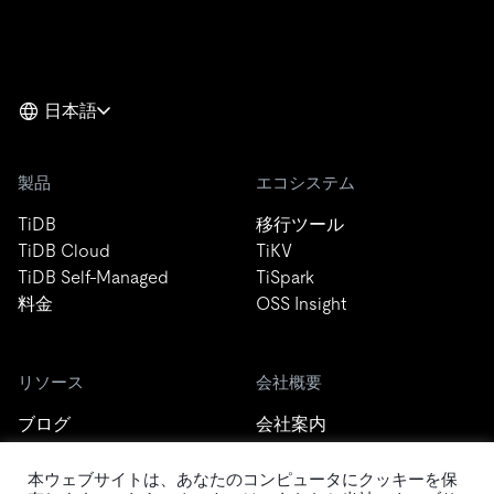
日本語
製品
エコシステム
TiDB
移行ツール
TiDB Cloud
TiKV
TiDB Self-Managed
TiSpark
料金
OSS Insight
リソース
会社概要
ブログ
会社案内
イベント
ニュース
ドキュメント
キャリア
本ウェブサイトは、あなたのコンピュータにクッキーを保