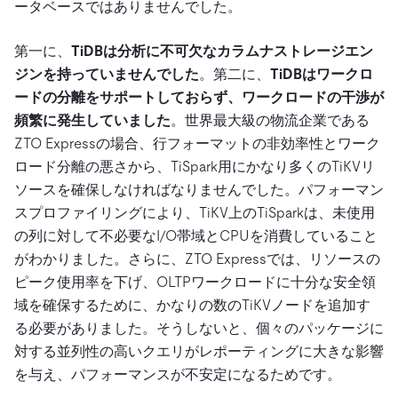
ータベースではありませんでした。
第一に、
TiDBは分析に不可欠なカラムナストレージエン
ジンを持っていませんでした
。第二に、
TiDBはワークロ
ードの分離をサポートしておらず、ワークロードの干渉が
頻繁に発生していました
。世界最大級の物流企業である
ZTO Expressの場合、行フォーマットの非効率性とワーク
ロード分離の悪さから、TiSpark用にかなり多くのTiKVリ
ソースを確保しなければなりませんでした。パフォーマン
スプロファイリングにより、TiKV上のTiSparkは、未使用
の列に対して不必要なI/O帯域とCPUを消費していること
がわかりました。さらに、ZTO Expressでは、リソースの
ピーク使用率を下げ、OLTPワークロードに十分な安全領
域を確保するために、かなりの数のTiKVノードを追加す
る必要がありました。そうしないと、個々のパッケージに
対する並列性の高いクエリがレポーティングに大きな影響
を与え、パフォーマンスが不安定になるためです。