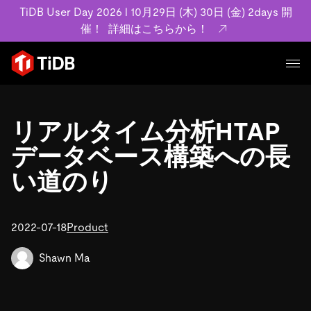
TiDB User Day 2026 l 10月29日 (木) 30日 (金) 2days 開
催！
詳細はこちらから！
プロダクト
ユースケース
リアルタイム分析HTAP
MySQL互換の分散データベースで高可用性と水平スケー
ラビリティを備え大規模データをリアルタイムで処理でき
データベース構築への長
事例記事
ます。
リソース
い道のり
お客様事例やユーザーによる検証結果の記事などを紹介し
詳細はこちら
ています。
学習コンテンツ
会社概要
プラン
2022-07-18
Product
ブログ
ホワイトペーパー
業界
TiDB Cloud
TiDB Self-Managed
アーカイブ動画
スライド
Shawn Ma
規約類
フィンテック
Eコマース
料金
ドキュメント
基本規約、TiDBクラウドサービス契約、SLA、利用規約、
SaaS
エンゲージメント
プライバシーポリシーなど、契約関連の情報を紹介しま