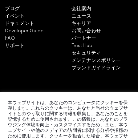
ブログ
会社案内
イベント
ニュース
ドキュメント
キャリア
Developer Guide
お問い合わせ
FAQ
パートナー
サポート
Trust Hub
セキュリティ
メンテナンスポリシー
ブランドガイドライン
本ウェブサイトは、あなたのコンピュータにクッキーを保
TiDBの最新情報
存します。これらのクッキーは、あなたと当社のウェブサ
イトとのやり取りに関する情報を収集し、あなたのことを
記憶するために使用されます。この情報は、あなたのブラ
ウジング体験を向上・カスタマイズするため、また、本ウ
ェブサイトや他のメディアの訪問者に関する分析や指標の
ために使用します。クッキーを拒否した場合、本ウェブサ
PingCAPの
プライバシーポリシー
に同意し、製品、サービ