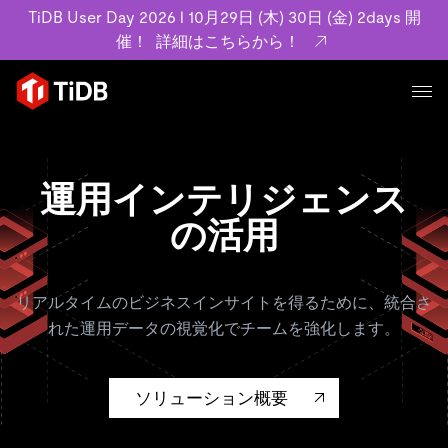
TiDB User Day 2026 l 10月29日 (木) 30日 (金) 2days 開
催！
詳細はこちらから！
プロダクト
ユースケース
MySQL互換の分散データベースで高可用性と水平スケー
運用インテリジェンス
ラビリティを備え大規模データをリアルタイムで処理でき
事例記事
の活用
ます。
リソース
お客様事例やユーザーによる検証結果の記事などを紹介し
詳細はこちら
ています。
学習コンテンツ
リアルタイムのビジネスインサイトを得るために、統合さ
会社概要
プラン
れた運用データの視覚化でチームを強化します。
ブログ
ホワイトペーパー
業界
TiDB Cloud
TiDB Self-Managed
アーカイブ動画
スライド
規約類
フィンテック
Eコマース
ソリューション概要
料金
ドキュメント
基本規約、TiDBクラウドサービス契約、SLA、利用規約、
SaaS
エンゲージメント
プライバシーポリシーなど、契約関連の情報を紹介しま