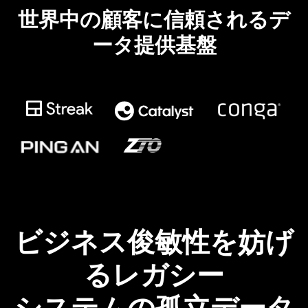
ドキュメント
す。
エコシステム
世界中の顧客に信頼されるデ
イベント
Developer Hub
ユースケース
TiDB Cloud
TiDB
Integrations
TiKV
Trust Hub
Discord Community
ータ提供基盤
運用インテリジェンスの活用
開発者ガイド
無料で始める
TiSpark
OSS Insight
お客様のデータの機密性、可用性、安全性について紹介し
MySQLワークロードの近代化
ます。
PingCAP University
Build GenAI Applications
TiDB Labs
認定資格試験
会社概要
ニュース
会社案内
キャリア
パートナー
お問い合わせ
ビジネス俊敏性を妨げ
るレガシー
システムの孤立データ