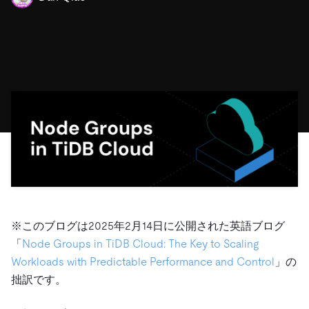
ドキュメント
す。
エコシステム
イベント
Developer Hub
ユースケース
TiDB Cloud
TiDB
Integrations
TiKV
Trust Hub
Discord Community
運用インテリジェンスの活用
開発者ガイド
無料で始める
TiSpark
OSS Insight
お客様のデータの機密性、可用性、安全性について紹介し
MySQLワークロードの近代化
ます。
PingCAP University
Build GenAI Applications
TiDB Labs
認定資格試験
会社概要
ニュース
会社案内
キャリア
パートナー
お問い合わせ
※このブログは2025年2月14日に公開された英語ブログ
「
Node Groups in TiDB Cloud: The Key to Scaling
Workloads with Predictable Performance and Control
」の
拙訳です。