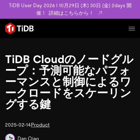
TiDB User Day 2026 l 10月29日 (木) 30日 (金) 2days 開
催！
詳細はこちらから！
プロダクト
ユースケース
TiDB Cloudのノードグル
MySQL互換の分散データベースで高可用性と水平スケー
ラビリティを備え大規模データをリアルタイムで処理でき
ープ：予測可能なパフォ
事例記事
ます。
リソース
ーマンスと制御によるワ
お客様事例やユーザーによる検証結果の記事などを紹介し
詳細はこちら
ています。
ークロードをスケーリン
学習コンテンツ
グする鍵
会社概要
プラン
ブログ
ホワイトペーパー
業界
TiDB Cloud
TiDB Self-Managed
アーカイブ動画
スライド
規約類
フィンテック
Eコマース
料金
2025-02-14
Product
ドキュメント
基本規約、TiDBクラウドサービス契約、SLA、利用規約、
SaaS
エンゲージメント
プライバシーポリシーなど、契約関連の情報を紹介しま
Dan Qiao