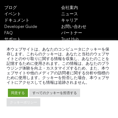
ブログ
会社案内
イベント
ニュース
ドキュメント
キャリア
Developer Guide
お問い合わせ
FAQ
パートナー
サポート
Trust Hub
セキュリティ
本ウェブサイトは、あなたのコンピュータにクッキーを保
メンテナンスポリシー
存します。これらのクッキーは、あなたと当社のウェブサ
ブランドガイドライン
イトとのやり取りに関する情報を収集し、あなたのことを
記憶するために使用されます。この情報は、あなたのブラ
ウジング体験を向上・カスタマイズするため、また、本ウ
ェブサイトや他のメディアの訪問者に関する分析や指標の
ために使用します。クッキーを拒否した場合、本ウェブサ
イトにアクセスしても情報は追跡されません。
TiDBの最新情報
同意する
すべてのクッキーを拒否する
クッキーポリシー
PingCAPの
プライバシーポリシー
に同意し、製品、サービ