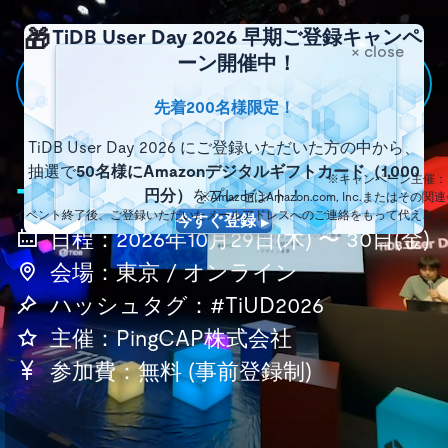
🎁
TiDB User Day 2026 早期ご登録キャンペ
× close
ーン開催中！
先着200名様限定！
TiDB User Day 2026 にご登録いただいた方の中から、
抽選で
50名様にAmazonデジタルギフトカード（1,000
※キャンペーン主催：P
TiDB User Day
円分）
をプレゼント！
※AmazonはAmazon.com, Inc.またはそ
は、イベント終了後、ご登録いただいたメールアドレスへのご連絡をもって代えさせ
今すぐ登録
日程：2026年10月29日(木) 〜 30日(金)
会場：東京 / オンライン
ハッシュタグ：#TiUD2026
主催：PingCAP株式会社
参加費：無料 (事前登録制)