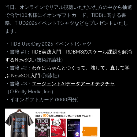
当日、オンラインでリアル視聴いただいた方の中から抽選
で合計100名様にイオンギフトカード、TiDBに関する書
籍、TiUD2026イベントTシャツなどをプレゼントいたし
ます。
・TiDB UserDay 2026 イベントTシャツ
・書籍 #1：
TiDB実践入門 – RDBMSのスケール課題を解消
するNewSQL
(技術評論社)
・書籍 #2：
わかばちゃんとつくって、壊して、直して学
ぶ NewSQL入門
(翔泳社)
・書籍 #3：
エージェントAIデータアーキテクチャ
（O’Reilly Media, Inc.）
・イオンギフトカード (1000円分)