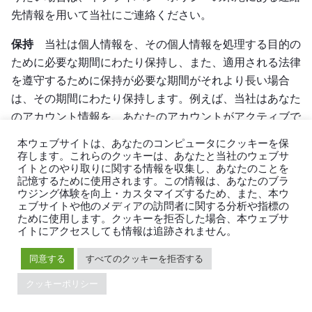
先情報を用いて当社にご連絡ください。
保持
当社は個人情報を、その個人情報を処理する目的の
ために必要な期間にわたり保持し、また、適用される法律
を遵守するために保持が必要な期間がそれより長い場合
は、その期間にわたり保持します。例えば、当社はあなた
のアカウント情報を、あなたのアカウントがアクティブで
ある限り、又はあなたが要求若しくは承認した当社製品
本ウェブサイトは、あなたのコンピュータにクッキーを保
(当社製品の性能の維持・向上、システムセキュリティの
存します。これらのクッキーは、あなたと当社のウェブサ
イトとのやり取りに関する情報を収集し、あなたのことを
保護を含みます。) をあなたに提供するために必要な場合
記憶するために使用されます。この情報は、あなたのブラ
に保持します。また、適切な業務記録・財務記録の維持、
ウジング体験を向上・カスタマイズするため、また、本ウ
当社の法的利益の保護、紛争解決、又は法律上若しくは規
ェブサイトや他のメディアの訪問者に関する分析や指標の
ために使用します。クッキーを拒否した場合、本ウェブサ
制上の要求事項の遵守のために必要な場合にも、個人デー
イトにアクセスしても情報は追跡されません。
タを保管します。その後は、個人情報を削除若しくは匿名
同意する
すべてのクッキーを拒否する
化するか、又はこれが不可能な場合 (例えば、あなたの個
人情報がバックアップアーカイブに保存されている場合)
クッキーポリシー
には、適切なセキュリティ対策を用いてあなたの個人情報