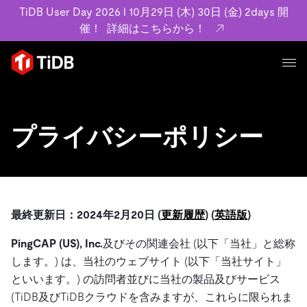
TiDB User Day 2026 l 10月29日 (木) 30日 (金) 2days 開
催！
詳細はこちらから！
プロダクト
ユースケース
MySQL互換の分散データベースで高可用性と水平スケー
プライバシーポリシー
ラビリティを備え大規模データをリアルタイムで処理でき
事例記事
ます。
リソース
お客様事例やユーザーによる検証結果の記事などを紹介し
詳細はこちら
ています。
学習コンテンツ
最終更新日：2024年2月20日 (
更新履歴
)
(
英語版
)
会社概要
プラン
ブログ
ホワイトペーパー
業界
PingCAP (US), Inc.
及びその関連会社 (以下「当社」と総称
TiDB Cloud
TiDB Self-Managed
アーカイブ動画
スライド
規約類
します。) は、当社のウェブサイト (以下「当社サイト」
フィンテック
Eコマース
料金
ドキュメント
といいます。) の訪問者並びに当社の製品及びサービス
基本規約、TiDBクラウドサービス契約、SLA、利用規約、
SaaS
エンゲージメント
(TiDB及びTiDBクラウドを含みますが、これらに限られま
プライバシーポリシーなど、契約関連の情報を紹介しま