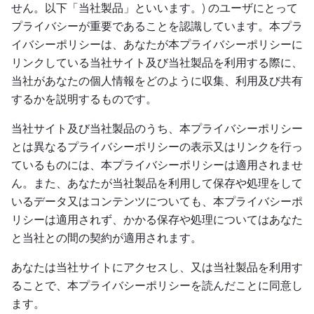
ドキュメント
す。
せん。以下「当社製品」といいます。) のユーザにとって
エコシステム
イベント
Developer Hub
ユースケース
プライバシーが重要であることを認識しています。本プラ
TiDB Cloud
TiDB
Integrations
TiKV
Trust Hub
Discord Community
イバシーポリシーは、あなたが本プライバシーポリシーに
運用インテリジェンスの活用
開発者ガイド
無料で始める
TiSpark
OSS Insight
お客様のデータの機密性、可用性、安全性について紹介し
リンクしている当社サイト及び当社製品を利用する際に、
MySQLワークロードの近代化
ます。
当社があなたの個人情報をどのように収集、利用及び共有
PingCAP University
Build GenAI Applications
するかを説明するものです。
TiDB Labs
認定資格試験
会社概要
当社サイト及び当社製品のうち、本プライバシーポリシー
ニュース
会社案内
とは異なるプライバシーポリシーの表示又はリンクを行っ
ているものには、本プライバシーポリシーは適用されませ
キャリア
パートナー
ん。また、あなたが当社製品を利用して保存や処理をして
お問い合わせ
いるデータ又はコンテンツについても、本プライバシーポ
リシーは適用されず、かかる保存や処理についてはあなた
と当社との間の契約が適用されます。
あなたは当社サイトにアクセスし、又は当社製品を利用す
ることで、本プライバシーポリシーを読んだことに同意し
ます。