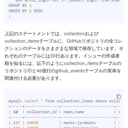
   and actor_login not 
in
(
select login from blackli
GROUP BY 
1
ORDER BY 
2
;
上記のステートメントでは、collectionおよび
collection_itemsテーブルに、GitHubリポジトリの全コレ
クションのデータをさまざまな領域で保存しています。そ
れぞれのテーブルには30行あります。イシューの作成者
順を知るには、以下のようにcollection_itemsテーブルの
リポジトリIDと46億行のgithub_eventsテーブルの実体を
関連付ける必要があります。
mysql
>
select
 * from collection_items where collecti
|
id
|
 collection_id 
|
 repo_name             
|
 repo
|
127
|
10005
|
 marko-js/marko        
|
1572