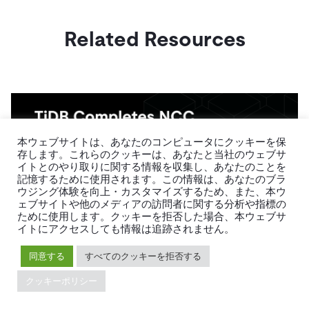
Related Resources
本ウェブサイトは、あなたのコンピュータにクッキーを保
存します。これらのクッキーは、あなたと当社のウェブサ
イトとのやり取りに関する情報を収集し、あなたのことを
記憶するために使用されます。この情報は、あなたのブラ
ウジング体験を向上・カスタマイズするため、また、本ウ
ェブサイトや他のメディアの訪問者に関する分析や指標の
Product
June 29, 2026
ために使用します。クッキーを拒否した場合、本ウェブサ
イトにアクセスしても情報は追跡されません。
TiDB Completes Independent Security
同意する
すべてのクッキーを拒否する
Assessment by NCC Group
クッキーポリシー