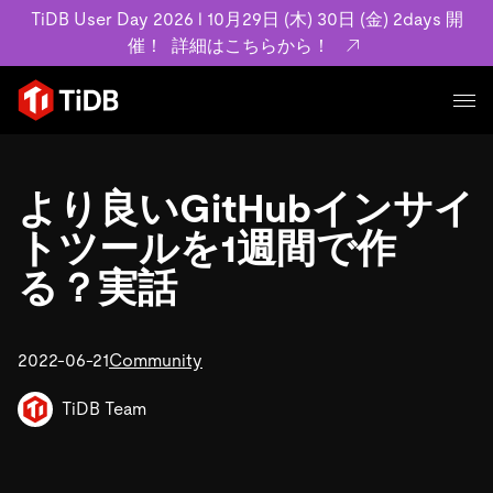
TiDB User Day 2026 l 10月29日 (木) 30日 (金) 2days 開
催！
詳細はこちらから！
プロダクト
ユースケース
より良いGitHubインサイ
MySQL互換の分散データベースで高可用性と水平スケー
ラビリティを備え大規模データをリアルタイムで処理でき
トツールを1週間で作
事例記事
ます。
リソース
る？実話
お客様事例やユーザーによる検証結果の記事などを紹介し
詳細はこちら
ています。
学習コンテンツ
会社概要
プラン
2022-06-21
Community
ブログ
ホワイトペーパー
業界
TiDB Cloud
TiDB Self-Managed
アーカイブ動画
スライド
TiDB Team
規約類
フィンテック
Eコマース
料金
ドキュメント
基本規約、TiDBクラウドサービス契約、SLA、利用規約、
SaaS
エンゲージメント
プライバシーポリシーなど、契約関連の情報を紹介しま