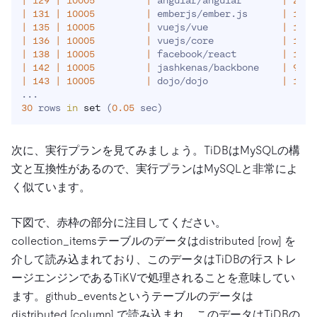
|
129
|
10005
|
 angular/angular       
|
2419
|
131
|
10005
|
 emberjs/ember.js      
|
1801
|
135
|
10005
|
 vuejs/vue             
|
1173
|
136
|
10005
|
 vuejs/core            
|
1370
|
138
|
10005
|
 facebook/react        
|
1027
|
142
|
10005
|
 jashkenas/backbone    
|
9521
|
143
|
10005
|
 dojo/dojo             
|
1016
..
30
 rows 
in
set
(
0.05
 sec
)
次に、実行プランを見てみましょう。TiDBはMySQLの構
文と互換性があるので、実行プランはMySQLと非常によ
く似ています。
下図で、赤枠の部分に注目してください。
collection_itemsテーブルのデータはdistributed [row] を
介して読み込まれており、このデータはTiDBの行ストレ
ージエンジンであるTiKVで処理されることを意味してい
ます。github_eventsというテーブルのデータは
distributed [column] で読み込まれ、このデータはTiDBの