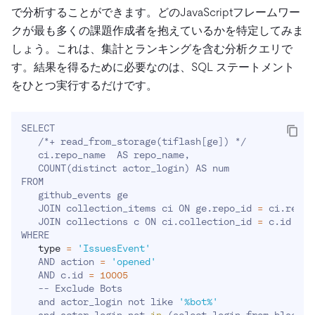
で分析することができます。どのJavaScriptフレームワー
クが最も多くの課題作成者を抱えているかを特定してみま
しょう。これは、集計とランキングを含む分析クエリで
す。結果を得るために必要なのは、SQL ステートメント
をひとつ実行するだけです。
SELECT

   /*+ read_from_storage
(
tiflash
[
ge
]
)
 */

   ci.repo_name  AS repo_name,

   COUNT
(
distinct actor_login
)
 AS num

FROM

   github_events ge

   JOIN collection_items ci ON ge.repo_id 
=
 ci.repo_i
   JOIN collections c ON ci.collection_id 
=
 c.id

WHERE

type
=
'IssuesEvent'
   AND action 
=
'opened'
   AND c.id 
=
10005
   -- Exclude Bots

   and actor_login not like 
'%bot%'