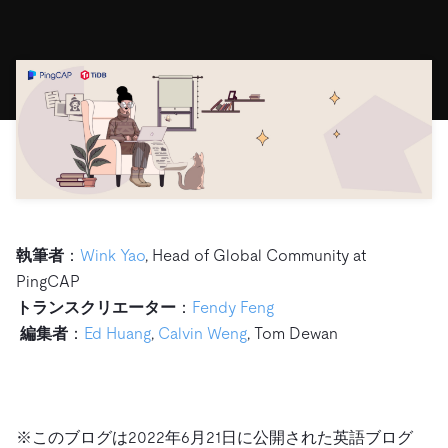
ドキュメント
す。
エコシステム
イベント
Developer Hub
ユースケース
TiDB Cloud
TiDB
Integrations
TiKV
Trust Hub
Discord Community
運用インテリジェンスの活用
開発者ガイド
無料で始める
TiSpark
OSS Insight
お客様のデータの機密性、可用性、安全性について紹介し
MySQLワークロードの近代化
ます。
PingCAP University
Build GenAI Applications
TiDB Labs
認定資格試験
会社概要
ニュース
会社案内
キャリア
パートナー
執筆者
：
Wink Yao
, Head of Global Community at
お問い合わせ
PingCAP
トランスクリエーター
：
Fendy Feng
編集者
：
Ed Huang
,
Calvin Weng
, Tom Dewan
※このブログは2022年6月21日に公開された英語ブログ