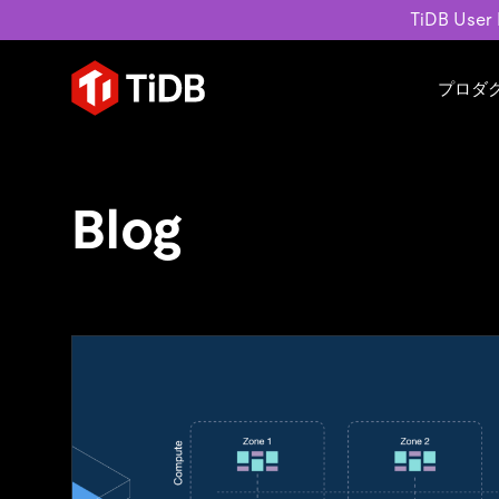
TiDB User
プロダ
ユースケース
学習コンテンツ
会社概要
運用インテリジェンスの活
ブログ
ニュ
MySQL互換の分散データベース
Blog
MySQLワークロードの近
ホワイトペーパー
会社
水平スケーラビリティを備え大規
Build GenAI Applications
アーカイブ動画
キャ
リアルタイムで処理できます。
スライド
パー
お問
詳細はこちら