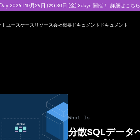
 Day 2026 l 10月29日 (木) 30日 (金) 2days 開催！
詳細はこち
クト
ユースケース
リソース
会社概要
ドキュメント
ドキュメント
規約類
事例記事
エンゲージメント
業界
プラン
ドキュメント
ドキュメント
PingCAP Univer
用
ース
イベント
フィンテック
TiDB Cloud
TiDB Cloud
TiDB Cloud
TiDB Labs
基本規約、TiDBクラウドサービス契約、
お客様事例やユ
で高可用性と
代化
案内
Developer Hub
Eコマース
TiDB Self-Managed
TiDB
TiDB
認定資格試
SLA、利用規約、プライバシーポリシーな
などを紹介して
模データを
リア
Discord Community
SaaS
料金
開発者ガイド
開発者ガイド
ど、契約関連の情報を紹介します。
トナー
い合わせ
Trust Hub
お客様のデータの機密性、可用性、安全性
ついて紹介します。
What Is
分散SQLデー