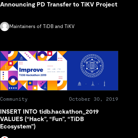
Announcing PD Transfer to TiKV Project
Maintainers of TiDB and TiKV
Community
October 30, 2019
INSERT INTO tidb.hackathon_2019
VALUES (“Hack”, “Fun”, “TiDB
Ecosystem”)