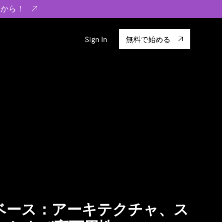
らから！
Sign In
無料で始める
sity
エコシステム
Integrations
ーザーによる検証結果の記事
験
TiKV
います。
TiSpark
OSS Insight
に
タベース：アーキテクチャ、ス