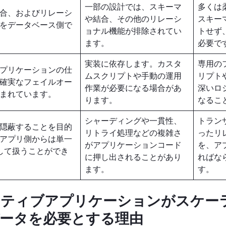
一部の設計では、スキーマ
多くは
合、およびリレーシ
や結合、その他のリレーシ
スキー
をデータベース側で
ョナル機能が排除されてい
トせず
ます。
必要で
実装に依存します。カスタ
専用の
プリケーションの仕
ムスクリプトや手動の運用
リプト
確実なフェイルオー
作業が必要になる場合があ
深いロ
まれています。
ります。
なるこ
シャーディングや一貫性、
トラン
隠蔽することを目的
リトライ処理などの複雑さ
ったリ
アプリ側からは単一
がアプリケーションコード
を、ア
として扱うことができ
に押し出されることがあり
ればな
ます。
す。
ティブアプリケーションがスケー
ータを必要とする理由