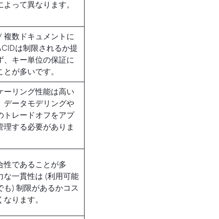
によって異なります。
/ 複数ドキュメントに
ACIDは制限されるか提
ず、キー単位の保証に
ことが多いです。
ケーリング性能は高い
、データモデリングや
のトレードオフをアプ
管理する必要がありま
合性であることが多
力な一貫性は (利用可能
でも) 制限があるかコス
くなります。