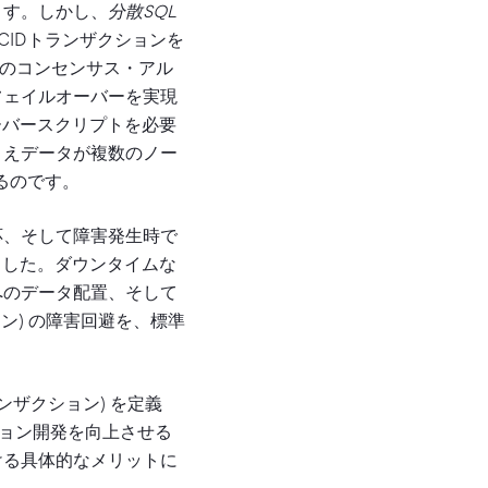
ます。しかし、
分散SQL
CIDトランザクションを
どのコンセンサス・アル
フェイルオーバーを実現
ーバースクリプトを必要
とえデータが複数のノー
るのです。
応、そして障害発生時で
ました。ダウンタイムな
へのデータ配置、そして
ン) の障害回避を、標準
ザクション) を定義
ション開発を向上させる
ける具体的なメリットに