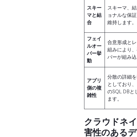
スキー
スキーマ、結
マと結
ョナルな保証
合
維持します。
フェイ
合意形成とレ
ルオー
組みにより、
バー挙
バーが組み込
動
分散の詳細を
アプリ
としており、
側の複
のSQL DB
雑性
ます。
クラウドネイ
害性のあるデ