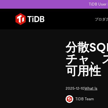
TiDB User
プロダ
ユースケース
学習コンテンツ
会社概要
運用インテリジェンスの活
ブログ
ニュ
分散S
MySQL互換の分散データベース
MySQLワークロードの近
ホワイトペーパー
会社
水平スケーラビリティを備え大規
Build GenAI Applications
アーカイブ動画
キャ
チャ、
リアルタイムで処理できます。
スライド
パー
お問
可用性
詳細はこちら
2025-12-10
What Is
TiDB Team