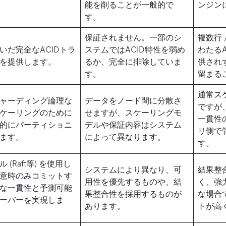
能を削ることが一般的で
ンジン
す。
保証されません。一部のシ
複数行 
いだ完全なACIDトラ
ステムではACID特性を弱め
わたる
を提供します。
るか、完全に排除していま
供され
す。
留まる
通常ス
ャーディング論理な
データをノード間に分散さ
ですが
ケーリングのために
せますが、スケーリングモ
一貫性
的にパーティショニ
デルや保証内容はシステム
リ側で
ます。
によって異なります。
す。
(Raft等) を使用し
システムにより異なり、可
結果整
意時のみコミットす
用性を優先するものや、結
く、強
な一貫性と予測可能
果整合性を採用するものが
な場合
ーバーを実現しま
あります。
トが高