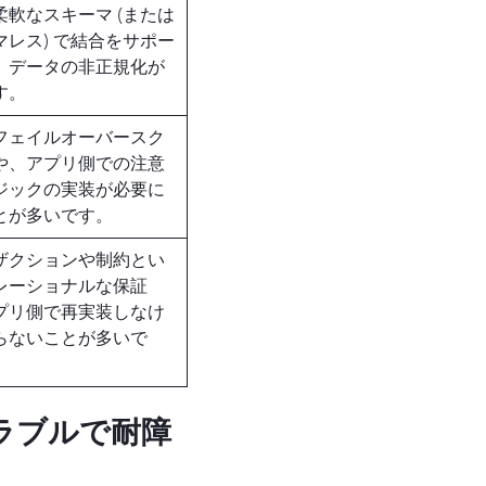
柔軟なスキーマ (または
マレス) で結合をサポー
、データの非正規化が
す。
フェイルオーバースク
や、アプリ側での注意
ジックの実装が必要に
とが多いです。
ザクションや制約とい
レーショナルな保証
プリ側で再実装しなけ
らないことが多いで
ラブルで耐障