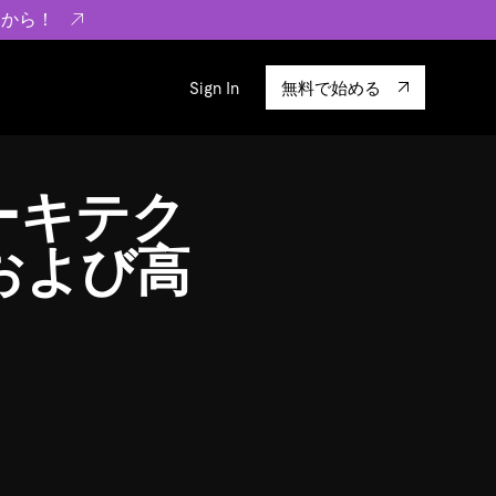
らから！
Sign In
無料で始める
sity
エコシステム
Integrations
ーキテク
ーザーによる検証結果の記事
験
TiKV
います。
TiSpark
および高
OSS Insight
に