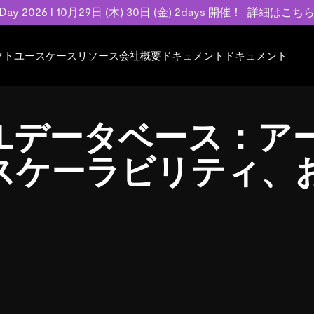
 Day 2026 l 10月29日 (木) 30日 (金) 2days 開催！
詳細はこち
クト
ユースケース
リソース
会社概要
ドキュメント
ドキュメント
規約類
事例記事
エンゲージメント
業界
プラン
ドキュメント
ドキュメント
PingCAP Univer
用
ース
イベント
フィンテック
TiDB Cloud
TiDB Cloud
TiDB Cloud
TiDB Labs
QLデータベース：ア
基本規約、TiDBクラウドサービス契約、
お客様事例やユ
で高可用性と
代化
案内
Developer Hub
Eコマース
TiDB Self-Managed
TiDB
TiDB
認定資格試
SLA、利用規約、プライバシーポリシーな
などを紹介して
模データを
リア
Discord Community
SaaS
料金
開発者ガイド
開発者ガイド
スケーラビリティ、
ど、契約関連の情報を紹介します。
トナー
い合わせ
Trust Hub
お客様のデータの機密性、可用性、安全性
ついて紹介します。