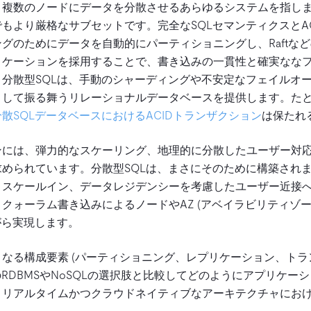
、複数のノードにデータを分散させるあらゆるシステムを指し
もより厳格なサブセットです。完全なSQLセマンティクスとA
グのためにデータを自動的にパーティショニングし、Raftな
リケーションを採用することで、書き込みの一貫性と確実なな
分散型SQLは、手動のシャーディングや不安定なフェイルオ
として振る舞うリレーショナルデータベースを提供します。た
分散SQLデータベースにおけるACIDトランザクション
は保たれ
ンには、弾力的なスケーリング、地理的に分散したユーザー対
められています。分散型SQLは、まさにそのために構築され
・スケールイン、データレジデンシーを考慮したユーザー近接
クォーラム書き込みによるノードやAZ (アベイラビリティゾー
がら実現します。
なる構成要素 (パーティショニング、レプリケーション、トラン
のRDBMSやNoSQLの選択肢と比較してどのようにアプリケー
、リアルタイムかつクラウドネイティブなアーキテクチャにお