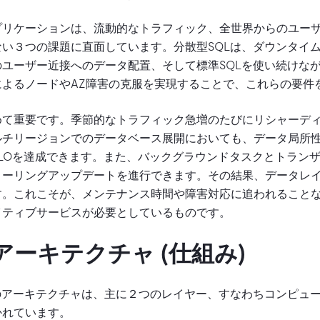
プリケーションは、流動的なトラフィック、全世界からのユー
い３つの課題に直面しています。分散型SQLは、ダウンタイ
ユーザー近接へのデータ配置、そして標準SQLを使い続けな
によるノードやAZ障害の克服を実現することで、これらの要件
めて重要です。季節的なトラフィック急増のたびにリシャーデ
ルチリージョンでのデータベース展開においても、データ局所
LOを達成できます。また、バックグラウンドタスクとトラン
ローリングアップデートを進行できます。その結果、データレ
す。これこそが、メンテナンス時間や障害対応に追われること
イティブサービスが必要としているものです。
アーキテクチャ (仕組み)
のアーキテクチャは、主に２つのレイヤー、すなわちコンピュ
かれています。