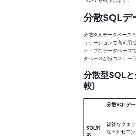
ついても概説します。
分散SQL
分散SQLデータベース
リケーションで高可用性
ティブなデータベースで
タベースが持つスケー
分散型SQLと
較)
分散SQLデ
複雑なクエリ
SQL対
なSQLセマ
応