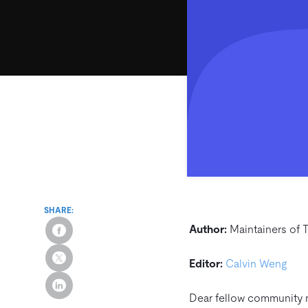
SHARE:
Author:
Maintainers of 
Editor:
Calvin Weng
Dear fellow community