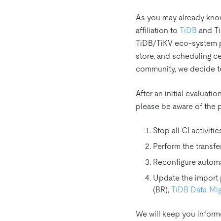
As you may already kno
affiliation to
TiDB
and TiK
TiDB/TiKV eco-system pro
store, and scheduling ce
community, we decide to
After an initial evaluat
please be aware of the 
Stop all CI activit
Perform the transfe
Reconfigure automat
Update the import 
(BR),
TiDB Data Mig
We will keep you inform