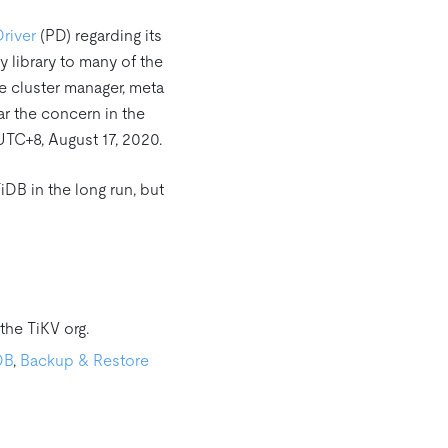
river
(PD) regarding its
 library to many of the
e cluster manager, meta
ar the concern in the
UTC+8, August 17, 2020.
DB in the long run, but
the TiKV org.
DB
,
Backup & Restore