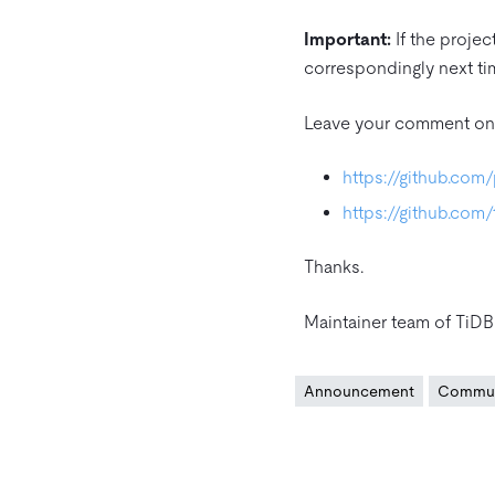
Important:
If the proje
correspondingly next t
Leave your comment on r
https://github.co
https://github.com/t
Thanks.
Maintainer team of TiDB
Announcement
Commun