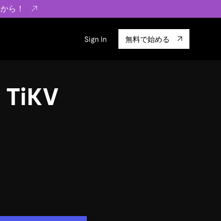
らから！
Sign In
無料で始める
sity
エコシステム
Integrations
 TiKV
ーザーによる検証結果の記事
験
TiKV
います。
TiSpark
OSS Insight
に