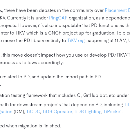
w, there have been debates in the community over
Placement D
V. Currently it is under
PingCAP
organization, as a dependency
jects. However, it’s also indisputable that PD functions as th
nter to TiKV, which is a CNCF project up for graduation. To cle
 move the PD library entirely to
TiKV org
, happening at 11 AM, 
ion, this move doesn’t impact how you use or develop PD/TiKV/Ti
process as follows accordingly:
ies related to PD, and update the import path in PD
r
ion testing framework that includes CI, GitHub bot, etc under 
path for downstream projects that depend on PD, including
Ti
ration
(DM),
TiCDC
,
TiDB Operator
,
TiDB Lighting
,
TiPocket
.
ed when migration is finished.