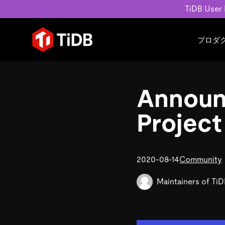
TiDB User
プロダ
ユースケース
学習コンテンツ
会社概要
運用インテリジェンスの活
ブログ
ニュ
Announc
MySQL互換の分散データベース
MySQLワークロードの近
ホワイトペーパー
会社
水平スケーラビリティを備え大規
Build GenAI Applications
アーカイブ動画
キャ
Project
リアルタイムで処理できます。
スライド
パー
お問
詳細はこちら
2020-08-14
Community
Maintainers of Ti