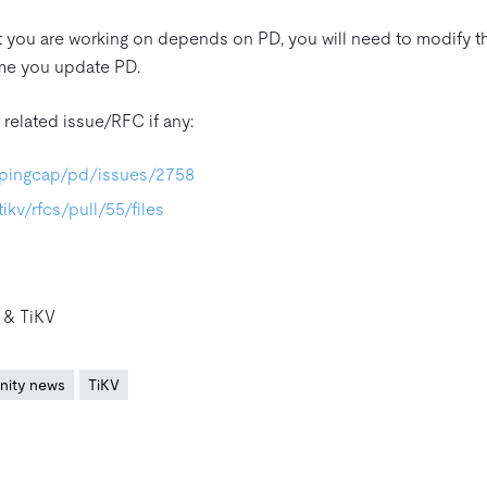
ct you are working on depends on PD, you will need to modify t
ime you update PD.
elated issue/RFC if any:
m/pingcap/pd/issues/2758
ikv/rfcs/pull/55/files
 & TiKV
ity news
TiKV