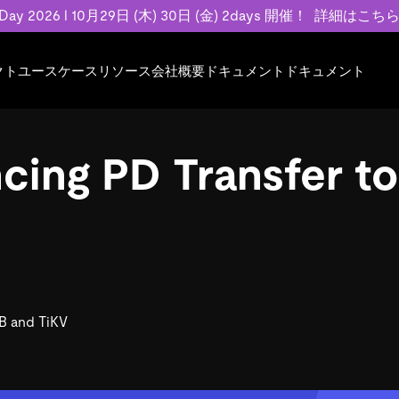
 Day 2026 l 10月29日 (木) 30日 (金) 2days 開催！
詳細はこち
クト
ユースケース
リソース
会社概要
ドキュメント
ドキュメント
規約類
事例記事
エンゲージメント
業界
プラン
ドキュメント
ドキュメント
PingCAP Univer
用
ース
イベント
フィンテック
TiDB Cloud
TiDB Cloud
TiDB Cloud
TiDB Labs
ing PD Transfer to
基本規約、TiDBクラウドサービス契約、
お客様事例やユ
で高可用性と
代化
案内
Developer Hub
Eコマース
TiDB Self-Managed
TiDB
TiDB
認定資格試
SLA、利用規約、プライバシーポリシーな
などを紹介して
模データを
リア
Discord Community
SaaS
料金
開発者ガイド
開発者ガイド
ど、契約関連の情報を紹介します。
トナー
い合わせ
Trust Hub
お客様のデータの機密性、可用性、安全性
ついて紹介します。
DB and TiKV