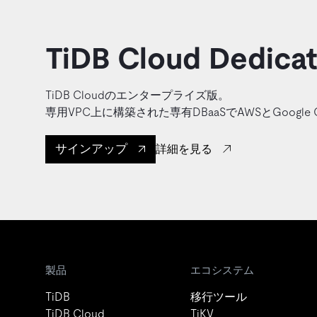
TiDB Cloud Dedica
TiDB Cloudのエンタープライズ版。
専用VPC上に構築された専有DBaaSでAWSとGoogle 
サインアップ
詳細を見る
製品
エコシステム
TiDB
移行ツール
TiDB Cloud
TiKV