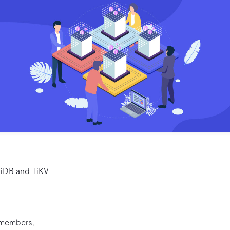
TiDB and TiKV
 members,