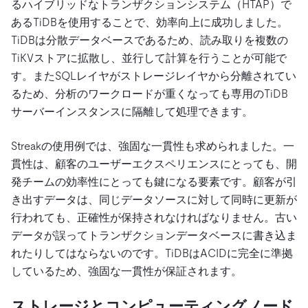
るハイブリッドなトランザクションシステム（HTAP）で
あるTiDBを使用することで、効率向上に成功しました。
TiDBは分散データベースであるため、読み取りを複数の
TiKVストアに拡散し、並行して計算を行うことが可能で
す。またSQLレイヤがストレージレイヤから分離されてい
るため、分析のワークロードが重くなっても専用のTiDB
サーバーインスタンスに隔離して処理できます。
Streakの使用例では、強固な一貫性も求められました。一
貫性は、顧客のユーザーエクスペリエンスにとっても、開
発チームの効率性にとっても鍵になる要素です。顧客が引
き出すデータは、同じデータソースに対して同時に更新が
行われても、正確性が保持されなければなりません。古い
データが誤ってトランザクションデータベースに書き込ま
れたりしてはならないのです。TiDBはACIDに完全に準拠
しているため、強固な一貫性が保証されます。
ストレージとコンピューティングノード