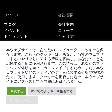
リソース
会社概要
ブログ
会社案内
イベント
ニュース
ドキュメント
キャリア
Developer Guide
お問い合わせ
FAQ
パートナー
本ウェブサイトは、あなたのコンピュータにクッキーを保
サポート
Trust Hub
存します。これらのクッキーは、あなたと当社のウェブサ
イトとのやり取りに関する情報を収集し、あなたのことを
セキュリティ
記憶するために使用されます。この情報は、あなたのブラ
メンテナンスポリシー
ウジング体験を向上・カスタマイズするため、また、本ウ
ブランドガイドライン
ェブサイトや他のメディアの訪問者に関する分析や指標の
ために使用します。クッキーを拒否した場合、本ウェブサ
イトにアクセスしても情報は追跡されません。
同意する
すべてのクッキーを拒否する
クッキーポリシー
TiDBの最新情報