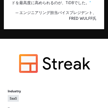
ドキュメント
す。
ドを最高度に高められるのが、TiDBでした。
エコシステム
イベント
Developer Hub
ユースケース
TiDB Cloud
TiDB
Integrations
TiKV
Trust Hub
エンジニアリング担当バイスプレジデント、
Discord Community
運用インテリジェンスの活用
開発者ガイド
FRED WULFF氏
無料で始める
TiSpark
OSS Insight
お客様のデータの機密性、可用性、安全性について紹介し
MySQLワークロードの近代化
ます。
PingCAP University
Build GenAI Applications
TiDB Labs
認定資格試験
会社概要
ニュース
会社案内
キャリア
パートナー
お問い合わせ
Industry
SaaS