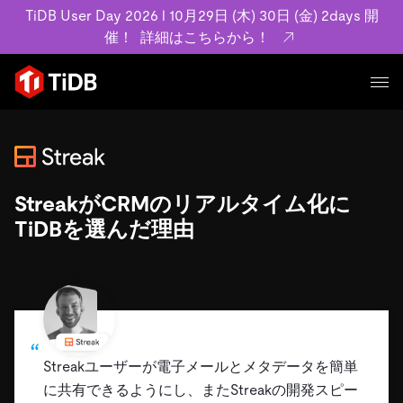
TiDB User Day 2026 l 10月29日 (木) 30日 (金) 2days 開
催！
詳細はこちらから！
プロダクト
ユースケース
MySQL互換の分散データベースで高可用性と水平スケー
ラビリティを備え大規模データをリアルタイムで処理でき
StreakがCRMのリアルタイム化に
事例記事
ます。
リソース
TiDBを選んだ理由
お客様事例やユーザーによる検証結果の記事などを紹介し
詳細はこちら
ています。
学習コンテンツ
会社概要
プラン
ブログ
ホワイトペーパー
業界
TiDB Cloud
TiDB Self-Managed
アーカイブ動画
スライド
規約類
フィンテック
Eコマース
料金
ドキュメント
Streakユーザーが電子メールとメタデータを簡単
基本規約、TiDBクラウドサービス契約、SLA、利用規約、
SaaS
エンゲージメント
に共有できるようにし、またStreakの開発スピー
プライバシーポリシーなど、契約関連の情報を紹介しま