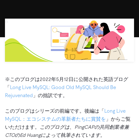
ドキュメント
す。
エコシステム
イベント
Developer Hub
ユースケース
TiDB Cloud
TiDB
Integrations
TiKV
Trust Hub
Discord Community
運用インテリジェンスの活用
開発者ガイド
無料で始める
TiSpark
OSS Insight
お客様のデータの機密性、可用性、安全性について紹介し
MySQLワークロードの近代化
ます。
PingCAP University
Build GenAI Applications
TiDB Labs
認定資格試験
会社概要
ニュース
会社案内
キャリア
パートナー
※このブログは2022年5月12日に公開された英語ブログ
お問い合わせ
「
Long Live MySQL: Good Old MySQL Should Be
Rejuvenated
」の拙訳です。
このブログはシリーズの前編です。後編は「
Long Live
MySQL：エコシステムの革新者たちに賞賛を
」からご覧
いただけます。
このブログは、PingCAPの共同創業者兼
CTOのEd Huangによって執筆されています。