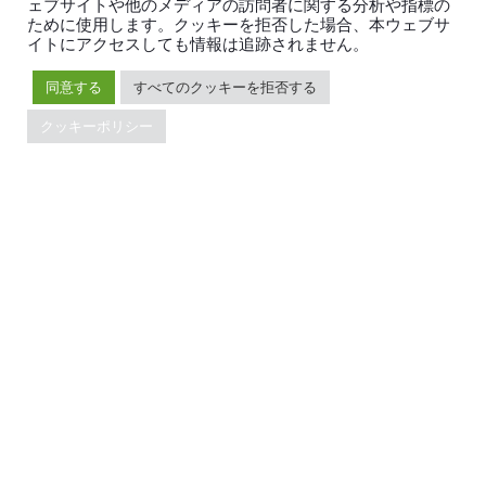
ェブサイトや他のメディアの訪問者に関する分析や指標の
Developer Guide
お問い合わせ
ために使用します。クッキーを拒否した場合、本ウェブサ
FAQ
パートナー
イトにアクセスしても情報は追跡されません。
サポート
Trust Hub
同意する
すべてのクッキーを拒否する
セキュリティ
メンテナンスポリシー
クッキーポリシー
ブランドガイドライン
TiDBの最新情報
PingCAPの
プライバシーポリシー
に同意し、製品、サービ
ス、イベント等に関する連絡を受け取ることを希望しま
す。