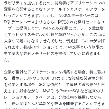
ラビリティを提供するため、開発者はアプリケーションの
変更を心配することなくスケールインとスケールアウトを
行うことができます。しかし、NoSQLデータベースは、
SQLデータベースよりもさらに限定された機能セットをユ
ーザーに提供します。Web 2.0の初期には、データ量は増
えてもビジネスモデルが比較的単純だったため、この点は
大きな問題にはなりませんでした。例えば、Twitterが挙げ
られます。初期のバージョンでは、140文字という制限の
中で膨大な共有メモサービスを提供していたに過ぎませ
ん。
企業が複雑なアプリケーションを構築する場合、特に強力
な一貫性とJOINやGROUP BYのような複雑な関連性分析
を必要とする場合、SQLは依然として最良の選択肢だと言
えます。残念ながら、MySQLやPostgreSQLなど従来のリ
レーショナルデータベースは、分散技術を採用しながら
も、長い間ほとんど革新的な技術を開発することができま