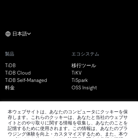
日本語
製品
エコシステム
TiDB
移行ツール
TiDB Cloud
TiKV
TiDB Self-Managed
TiSpark
料金
OSS Insight
リソース
会社概要
本ウェブサイトは、あなたのコンピュータにクッキーを保
存します。これらのクッキーは、あなたと当社のウェブサ
ブログ
会社案内
イトとのやり取りに関する情報を収集し、あなたのことを
イベント
ニュース
記憶するために使用されます。この情報は、あなたのブラ
ウジング体験を向上・カスタマイズするため、また、本ウ
ドキュメント
キャリア