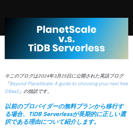
ドキュメント
す。
エコシステム
イベント
Developer Hub
ユースケース
TiDB Cloud
TiDB
Integrations
TiKV
Trust Hub
Discord Community
運用インテリジェンスの活用
開発者ガイド
無料で始める
TiSpark
OSS Insight
お客様のデータの機密性、可用性、安全性について紹介し
MySQLワークロードの近代化
ます。
PingCAP University
Build GenAI Applications
TiDB Labs
認定資格試験
会社概要
ニュース
会社案内
キャリア
パートナー
※このブログは2024年3月25日に公開された英語ブログ
お問い合わせ
「
Beyond PlanetScale: A guide to choosing your next free
DBaaS
」の拙訳です。
以前のプロバイダーの無料プランから移行す
る場合、TiDB Serverlessが長期的に正しい選
択である理由について紹介します。