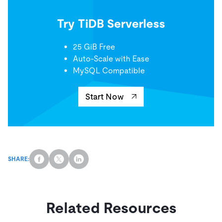
Try TiDB Serverless
25 GiB Free
Auto-Scale with Ease
MySQL Compatible
Start Now
SHARE:
Related Resources