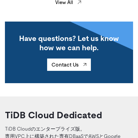
View All
Have questions? Let us know
how we can help.
Contact Us
TiDB Cloud Dedicated
TiDB Cloudのエンタープライズ版。
専用VPC上に構築された専有DBaaSでAWSとGoogle