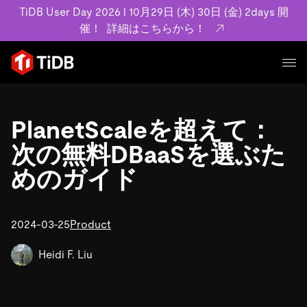
TiDB User Day 2026 l 10月29日 (木) 30日 (金) 2days 開
催！
詳細はこちらから！
プロダクト
ユースケース
PlanetScaleを超えて：
MySQL互換の分散データベースで高可用性と水平スケー
ラビリティを備え大規模データをリアルタイムで処理でき
次の無料DBaaSを選ぶた
事例記事
ます。
リソース
めのガイド
お客様事例やユーザーによる検証結果の記事などを紹介し
詳細はこちら
ています。
学習コンテンツ
会社概要
プラン
2024-03-25
Product
ブログ
ホワイトペーパー
業界
TiDB Cloud
TiDB Self-Managed
アーカイブ動画
スライド
Heidi F. Liu
規約類
フィンテック
Eコマース
料金
ドキュメント
基本規約、TiDBクラウドサービス契約、SLA、利用規約、
SaaS
エンゲージメント
プライバシーポリシーなど、契約関連の情報を紹介しま