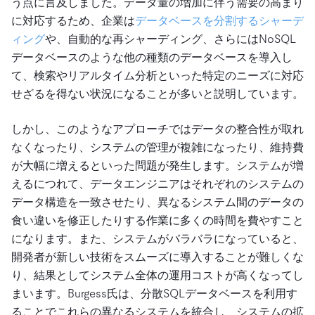
う点に言及しました。データ量の増加に伴う需要の高まり
に対応するため、企業は
データベースを分割するシャーデ
ィング
や、自動的な再シャーディング、さらにはNoSQL
データベースのような他の種類のデータベースを導入し
て、検索やリアルタイム分析といった特定のニーズに対応
せざるを得ない状況になることが多いと説明しています。
しかし、このようなアプローチではデータの整合性が取れ
なくなったり、システムの管理が複雑になったり、維持費
が大幅に増えるといった問題が発生します。システムが増
えるにつれて、データエンジニアはそれぞれのシステムの
データ構造を一致させたり、異なるシステム間のデータの
食い違いを修正したりする作業に多くの時間を費やすこと
になります。また、システムがバラバラになっていると、
開発者が新しい技術をスムーズに導入することが難しくな
り、結果としてシステム全体の運用コストが高くなってし
まいます。Burgess氏は、分散SQLデータベースを利用す
ることでこれらの異なるシステムを統合し、システムの拡