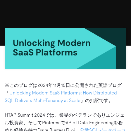
ドキュメント
す。
エコシステム
イベント
Developer Hub
ユースケース
TiDB Cloud
TiDB
Integrations
TiKV
Trust Hub
Discord Community
運用インテリジェンスの活用
開発者ガイド
無料で始める
TiSpark
OSS Insight
お客様のデータの機密性、可用性、安全性について紹介し
MySQLワークロードの近代化
ます。
PingCAP University
Build GenAI Applications
TiDB Labs
認定資格試験
会社概要
ニュース
会社案内
キャリア
パートナー
お問い合わせ
※このブログは2024年11月15日に公開された英語ブログ
「
Unlocking Modern SaaS Platforms: How Distributed
SQL Delivers Multi-Tenancy at Scale
」の拙訳です。
HTAP Summit 2024では、業界のベテランでありエンジェ
ル投資家、そしてPinterestでVP of Data Engineeringを務
めた経験を持つDave Burgess氏が、
分散SQLデータベース