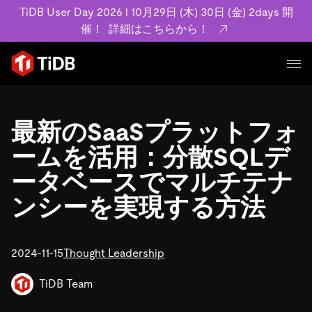
TiDB User Day 2026 l 10月29日 (木) 30日 (金) 2days 開
催！
詳細はこちらから！
プロダクト
ユースケース
最新のSaaSプラットフォ
MySQL互換の分散データベースで高可用性と水平スケー
ラビリティを備え大規模データをリアルタイムで処理でき
ームを活用：分散SQLデ
事例記事
ます。
リソース
ータベースでマルチテナ
お客様事例やユーザーによる検証結果の記事などを紹介し
詳細はこちら
ています。
ンシーを実現する方法
学習コンテンツ
会社概要
プラン
ブログ
ホワイトペーパー
業界
2024-11-15
TiDB Cloud
Thought Leadership
TiDB Self-Managed
アーカイブ動画
スライド
規約類
フィンテック
Eコマース
料金
ドキュメント
TiDB Team
基本規約、TiDBクラウドサービス契約、SLA、利用規約、
SaaS
エンゲージメント
プライバシーポリシーなど、契約関連の情報を紹介しま