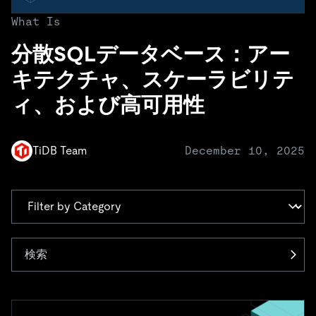
ドキュメント
す。
エコシステム
イベント
Developer Hub
ユースケース
What Is
TiDB Cloud
TiDB
Integrations
TiKV
Trust Hub
Discord Community
運用インテリジェンスの活用
分散SQLデータベース：アー
開発者ガイド
無料で始める
TiSpark
OSS Insight
お客様のデータの機密性、可用性、安全性について紹介し
MySQLワークロードの近代化
キテクチャ、スケーラビリテ
ます。
PingCAP University
Build GenAI Applications
ィ、および高可用性
TiDB Labs
認定資格試験
会社概要
ニュース
会社案内
TiDB Team
December 10, 2025
キャリア
パートナー
お問い合わせ