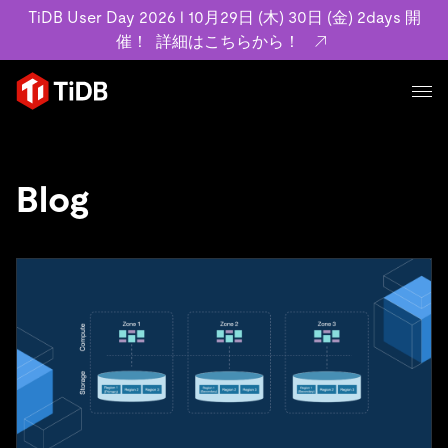
TiDB User Day 2026 l 10月29日 (木) 30日 (金) 2days 開
催！
詳細はこちらから！
プロダクト
ユースケース
MySQL互換の分散データベースで高可用性と水平スケー
Blog
ラビリティを備え大規模データをリアルタイムで処理でき
事例記事
ます。
リソース
お客様事例やユーザーによる検証結果の記事などを紹介し
詳細はこちら
ています。
学習コンテンツ
会社概要
プラン
ブログ
ホワイトペーパー
業界
TiDB Cloud
TiDB Self-Managed
アーカイブ動画
スライド
規約類
フィンテック
Eコマース
料金
ドキュメント
基本規約、TiDBクラウドサービス契約、SLA、利用規約、
SaaS
エンゲージメント
プライバシーポリシーなど、契約関連の情報を紹介しま