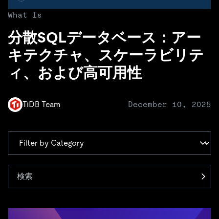
ドキュメント
す。
エコシステム
イベント
Developer Hub
ユースケース
What Is
TiDB Cloud
TiDB
Integrations
TiKV
Trust Hub
Discord Community
運用インテリジェンスの活用
分散SQLデータベース：アー
開発者ガイド
無料で始める
TiSpark
OSS Insight
お客様のデータの機密性、可用性、安全性について紹介し
MySQLワークロードの近代化
キテクチャ、スケーラビリテ
ます。
PingCAP University
Build GenAI Applications
ィ、および高可用性
TiDB Labs
認定資格試験
会社概要
ニュース
会社案内
TiDB Team
December 10, 2025
キャリア
パートナー
お問い合わせ