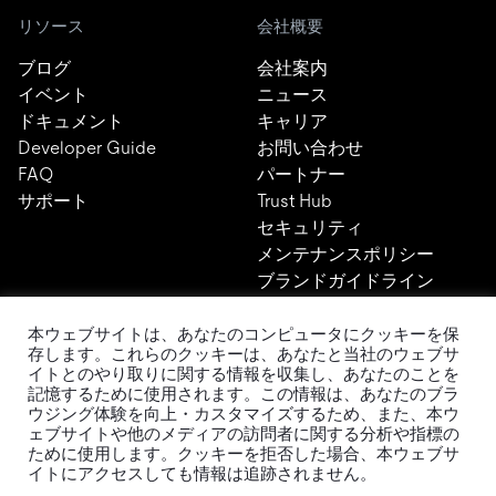
リソース
会社概要
ブログ
会社案内
イベント
ニュース
ドキュメント
キャリア
Developer Guide
お問い合わせ
FAQ
パートナー
サポート
Trust Hub
セキュリティ
メンテナンスポリシー
ブランドガイドライン
本ウェブサイトは、あなたのコンピュータにクッキーを保
存します。これらのクッキーは、あなたと当社のウェブサ
イトとのやり取りに関する情報を収集し、あなたのことを
記憶するために使用されます。この情報は、あなたのブラ
ウジング体験を向上・カスタマイズするため、また、本ウ
TiDBの最新情報
ェブサイトや他のメディアの訪問者に関する分析や指標の
ために使用します。クッキーを拒否した場合、本ウェブサ
イトにアクセスしても情報は追跡されません。