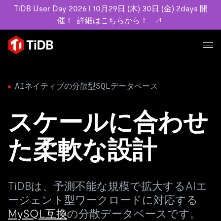
TiDB User Day 2026 l 10月29日 (木) 30日 (金) 2days 開
催！
詳細はこちらから！
プロダクト
ユースケース
AIネイティブの分散型SQLデータベース
MySQL互換の分散データベースで高可用性と水平スケー
ラビリティを備え大規模データをリアルタイムで処理でき
事例記事
ます。
スケールに合わせ
リソース
お客様事例やユーザーによる検証結果の記事などを紹介し
詳細はこちら
ています。
た柔軟な設計
学習コンテンツ
会社概要
プラン
ブログ
ホワイトペーパー
業界
TiDB Cloud
TiDB Self-Managed
アーカイブ動画
スライド
TiDBは、予測不能な規模で拡大するAIエ
規約類
フィンテック
Eコマース
料金
ドキュメント
ージェント型ワークロードに対応する
基本規約、TiDBクラウドサービス契約、SLA、利用規約、
SaaS
MySQL互換
の分散データベースです。
エンゲージメント
プライバシーポリシーなど、契約関連の情報を紹介しま