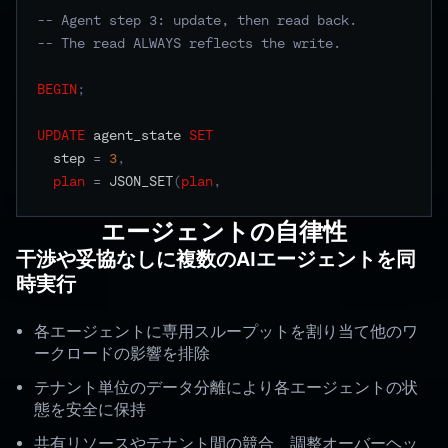
-- Agent step 3: update, then read back.
-- The read ALWAYS reflects the write.
BEGIN
;
UPDATE
 agent_state 
SET
  step 
=
3
,
plan
=
 JSON_SET
(
plan
,
'$.next_a
エージェントの自律性
干渉や妥協なしに複数のAIエージェントを同
時実行
各エージェントに専用スループットを割り当て他のワ
ークロードの影響を排除
テナント単位のデータ分離により各エージェントの状
態を安全に保持
共有リソースやテナント間の競合、調整オーバーヘッ