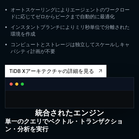
オートスケーリングによりエージェントのワークロー
ドに応じてゼロからピークまで自動的に最適化
インスタントブランチによりミリ秒単位で分離された
環境を作成
コンピュートとストレージは独立してスケールしキャ
パシティ計画が不要
TiDB Xアーキテクチャの詳細を見る
CLUSTER AUTOSCALING
統合されたエンジン
Request Units / second
単一のクエリでベクトル・トランザクショ
10K
ン・分析を実行
5K
1K