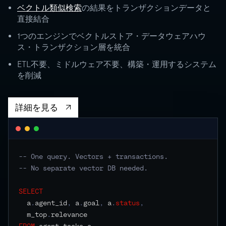
ベクトル類似検索
の結果をトランザクションデータと
直接結合
0
1つのエンジンでベクトルストア・データウェアハウ
RU
STORAGE
CO
ス・トランザクション層を統合
500 GB
ETL不要、ミドルウェア不要、構築・運用するシステム
independent
を削減
EVENTS
詳細を見る
-- One query. Vectors + transactions.
-- No separate vector DB needed.
SELECT
  a
.
agent_id
,
 a
.
goal
,
 a
.
status
,
  m_top
.