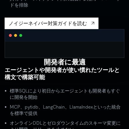
ドを排除
ノイジーネイバー対策ガイドを読む
WORKLOAD ISOLATION MONITOR
â— live
agent_critical
開発者に最適
quota: 10,000 RU/s
limit
OK
エージェントや開発者が使い慣れたツールと
throughput:
8,200 RU/s
â— stable
構文で構築可能
ISOLATION BOUNDARY
agent_batch
quota: 2,000 RU/s
limit
THROTTLE
標準SQLにより初日からエージェントも開発者もすぐ
throughput:
2,000 RU/s (capped)
に開発を開始
ISOLATION BOUNDARY
MCP、pytidb、LangChain、LlamaIndexといった統合
agent_background
quota: 500 RU/s
â— idle
を標準で提供
batch spikes to 3Ã— quota â†’ critical throughput unchanged
オンラインDDLとゼロダウンタイムのスキーマ変更に