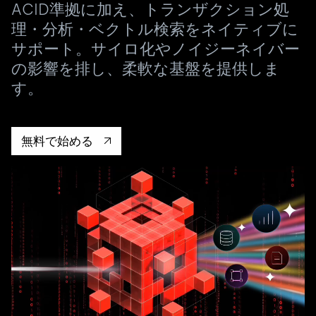
ドキュメント
す。
ACID準拠に加え、トランザクション処
エコシステム
イベント
Developer Hub
ユースケース
理・分析・ベクトル検索をネイティブに
TiDB Cloud
TiDB
Integrations
TiKV
Trust Hub
Discord Community
サポート。サイロ化やノイジーネイバー
運用インテリジェンスの活用
開発者ガイド
無料で始める
TiSpark
OSS Insight
お客様のデータの機密性、可用性、安全性について紹介し
の影響を排し、柔軟な基盤を提供しま
MySQLワークロードの近代化
ます。
PingCAP University
す。
Build GenAI Applications
TiDB Labs
認定資格試験
会社概要
無料で始める
ニュース
会社案内
キャリア
パートナー
お問い合わせ