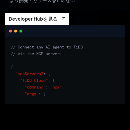
より開発・リリースを止めない
Developer Hubを見る
// Connect any AI agent to TiDB
// via the MCP server.
{
"mcpServers"
:
{
"TiDB Cloud"
:
{
"command"
:
"npx"
,
"args"
:
[
"-y"