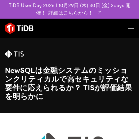
TiDB User Day 2026 l 10月29日 (木) 30日 (金) 2days 開
催！
詳細はこちらから！
プロダクト
ユースケース
MySQL互換の分散データベースで高可用性と水平スケー
ラビリティを備え大規模データをリアルタイムで処理でき
NewSQLは金融システムのミッショ
事例記事
ます。
リソース
ンクリティカルで高セキュリティな
お客様事例やユーザーによる検証結果の記事などを紹介し
詳細はこちら
要件に応えられるか？ TISが評価結果
ています。
学習コンテンツ
を明らかに
会社概要
プラン
ブログ
ホワイトペーパー
業界
TiDB Cloud
TiDB Self-Managed
アーカイブ動画
スライド
規約類
フィンテック
Eコマース
料金
ドキュメント
基本規約、TiDBクラウドサービス契約、SLA、利用規約、
SaaS
エンゲージメント
プライバシーポリシーなど、契約関連の情報を紹介しま