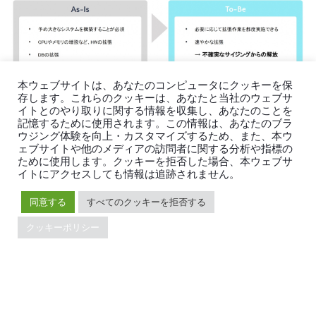
本ウェブサイトは、あなたのコンピュータにクッキーを保
存します。これらのクッキーは、あなたと当社のウェブサ
「従来はシステム構築の段階で、将来どれだけトランザク
イトとのやり取りに関する情報を収集し、あなたのことを
記憶するために使用されます。この情報は、あなたのブラ
ション量が増えるのかという難しい予測をする必要があり
ウジング体験を向上・カスタマイズするため、また、本ウ
ました。また、実際に拡張する場合には、CPUやメモリ
ェブサイトや他のメディアの訪問者に関する分析や指標の
ために使用します。クッキーを拒否した場合、本ウェブサ
の増設をしなければなりません。
イトにアクセスしても情報は追跡されません。
その点、TiDBはオンラインで拡張できます。今回の検証
同意する
すべてのクッキーを拒否する
で、必要に応じてフレキシブルに拡張作業を行うことがで
クッキーポリシー
き、速やかに拡張できることも分かりました」（石原
氏）。