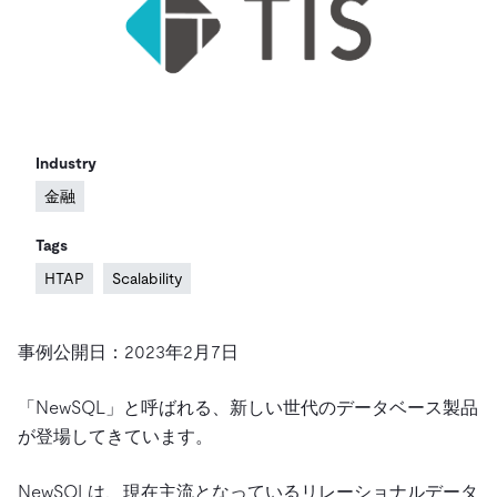
ドキュメント
す。
エコシステム
イベント
Developer Hub
ユースケース
TiDB Cloud
TiDB
Integrations
TiKV
Trust Hub
Discord Community
運用インテリジェンスの活用
開発者ガイド
無料で始める
TiSpark
OSS Insight
お客様のデータの機密性、可用性、安全性について紹介し
MySQLワークロードの近代化
ます。
PingCAP University
Build GenAI Applications
Industry
TiDB Labs
認定資格試験
会社概要
金融
ニュース
会社案内
Tags
キャリア
パートナー
HTAP
Scalability
お問い合わせ
事例公開日：2023年2月7日
「NewSQL」と呼ばれる、新しい世代のデータベース製品
が登場してきています。
NewSQLは、現在主流となっているリレーショナルデータ