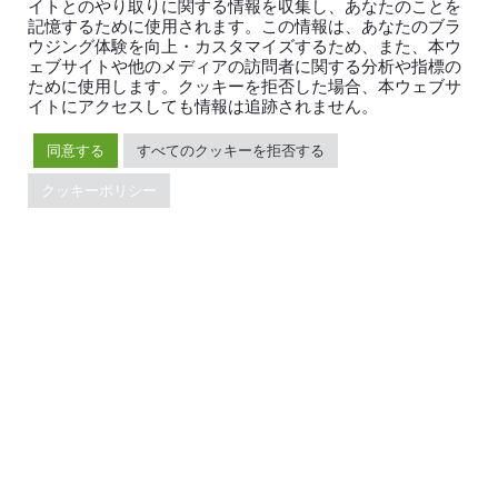
イトとのやり取りに関する情報を収集し、あなたのことを
製品
エコシステム
記憶するために使用されます。この情報は、あなたのブラ
ウジング体験を向上・カスタマイズするため、また、本ウ
TiDB
移行ツール
ェブサイトや他のメディアの訪問者に関する分析や指標の
TiDB Cloud
TiKV
ために使用します。クッキーを拒否した場合、本ウェブサ
イトにアクセスしても情報は追跡されません。
TiDB Self-Managed
TiSpark
料金
OSS Insight
同意する
すべてのクッキーを拒否する
クッキーポリシー
リソース
会社概要
ブログ
会社案内
イベント
ニュース
ドキュメント
キャリア
Developer Guide
お問い合わせ
FAQ
パートナー
サポート
Trust Hub
セキュリティ
メンテナンスポリシー
ブランドガイドライン