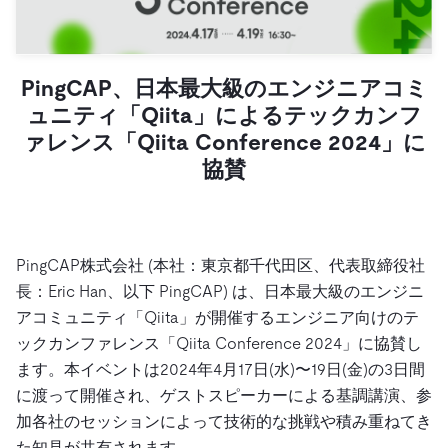
ドキュメント
す。
エコシステム
イベント
Developer Hub
ユースケース
TiDB Cloud
TiDB
Integrations
TiKV
Trust Hub
Discord Community
運用インテリジェンスの活用
開発者ガイド
無料で始める
TiSpark
OSS Insight
PingCAP、日本最大級のエンジニアコミ
お客様のデータの機密性、可用性、安全性について紹介し
MySQLワークロードの近代化
ます。
ュニティ「Qiita」によるテックカンフ
PingCAP University
Build GenAI Applications
ァレンス「Qiita Conference 2024」に
TiDB Labs
認定資格試験
協賛
会社概要
ニュース
会社案内
キャリア
パートナー
PingCAP株式会社 (本社：東京都千代田区、代表取締役社
お問い合わせ
長：Eric Han、以下 PingCAP) は、日本最大級のエンジニ
アコミュニティ「Qiita」が開催するエンジニア向けのテ
ックカンファレンス「Qiita Conference 2024」に協賛し
ます。本イベントは2024年4月17日(水)〜19日(金)の3日間
に渡って開催され、ゲストスピーカーによる基調講演、参
加各社のセッションによって技術的な挑戦や積み重ねてき
た知見が共有されます。