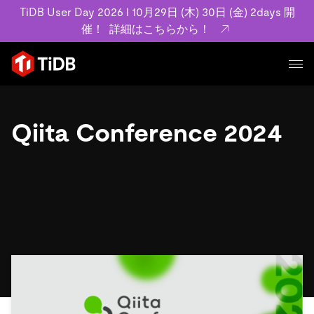
TiDB User Day 2026 l 10月29日 (木) 30日 (金) 2days 開
催！
詳細はこちらから！
プロダクト
ユースケース
Qiita Conference 2024
MySQL互換の分散データベースで高可用性と水平スケー
ラビリティを備え大規模データをリアルタイムで処理でき
事例記事
ます。
リソース
お客様事例やユーザーによる検証結果の記事などを紹介し
詳細はこちら
ています。
学習コンテンツ
会社概要
プラン
ブログ
ホワイトペーパー
業界
TiDB Cloud
TiDB Self-Managed
アーカイブ動画
スライド
規約類
フィンテック
Eコマース
料金
ドキュメント
基本規約、TiDBクラウドサービス契約、SLA、利用規約、
SaaS
エンゲージメント
プライバシーポリシーなど、契約関連の情報を紹介しま