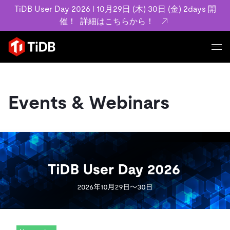
TiDB User Day 2026 l 10月29日 (木) 30日 (金) 2days 開
催！
詳細はこちらから！
プロダクト
ユースケース
MySQL互換の分散データベースで高可用性と水平スケー
Events & Webinars
ラビリティを備え大規模データをリアルタイムで処理でき
事例記事
ます。
リソース
お客様事例やユーザーによる検証結果の記事などを紹介し
詳細はこちら
ています。
学習コンテンツ
会社概要
プラン
ブログ
ホワイトペーパー
業界
TiDB Cloud
TiDB Self-Managed
アーカイブ動画
スライド
規約類
フィンテック
Eコマース
料金
ドキュメント
基本規約、TiDBクラウドサービス契約、SLA、利用規約、
SaaS
エンゲージメント
プライバシーポリシーなど、契約関連の情報を紹介しま