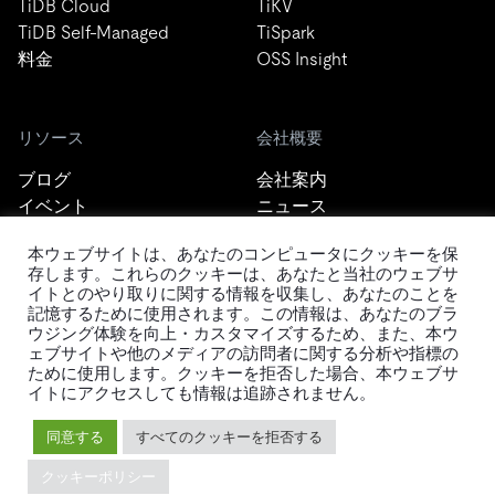
TiDB Cloud
TiKV
TiDB Self-Managed
TiSpark
料金
OSS Insight
リソース
会社概要
ブログ
会社案内
イベント
ニュース
ドキュメント
キャリア
本ウェブサイトは、あなたのコンピュータにクッキーを保
Developer Guide
お問い合わせ
存します。これらのクッキーは、あなたと当社のウェブサ
FAQ
パートナー
イトとのやり取りに関する情報を収集し、あなたのことを
サポート
Trust Hub
記憶するために使用されます。この情報は、あなたのブラ
ウジング体験を向上・カスタマイズするため、また、本ウ
セキュリティ
ェブサイトや他のメディアの訪問者に関する分析や指標の
メンテナンスポリシー
ために使用します。クッキーを拒否した場合、本ウェブサ
ブランドガイドライン
イトにアクセスしても情報は追跡されません。
同意する
すべてのクッキーを拒否する
クッキーポリシー