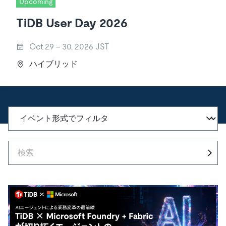
ドキュメント
Upcoming
す。
エコシステム
イベント
Developer Hub
ユースケース
TiDB Cloud
TiDB
TiDB User Day 2026
Integrations
TiKV
Trust Hub
Discord Community
運用インテリジェンスの活用
開発者ガイド
無料で始める
TiSpark
OSS Insight
お客様のデータの機密性、可用性、安全性について紹介し
Oct 29 - 30, 2026 JST
MySQLワークロードの近代化
ます。
PingCAP University
ハイブリッド
Build GenAI Applications
TiDB Labs
認定資格試験
会社概要
ニュース
会社案内
キャリア
パートナー
お問い合わせ