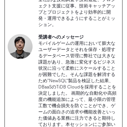
ェクト支援に従事。技術キャッチアッ
プとプロジェクトをより効率的に開
発・運用できるようにすることがミッ
ション。
受講者へのメッセージ
モバイルゲームの運用において膨大な
ユーザーデータとそれを保存・処理す
るデータベース管理に弊社では大きな
課題があり、急激に変化するビジネス
状況に沿って柔軟にスケールすること
が困難でした。そんな課題を解消する
ため"NewSQL"製品を検証した結果、
DBaaSのTiDB Cloudを採用することを
決定しました。 画期的な自動化や高頻
度の機能追加によって、最小限の管理
工数で機会損失を防ぐことができ、ゲ
ームの面白さの追求や機能改善といっ
た価値ある業務に注力できると期待し
ております。本セッションにご参加い