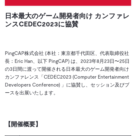
ドキュメント
す。
エコシステム
イベント
Developer Hub
ユースケース
TiDB Cloud
TiDB
Integrations
TiKV
日本最大のゲーム開発者向け カンファレ
Trust Hub
Discord Community
運用インテリジェンスの活用
開発者ガイド
ンスCEDEC2023に協賛
無料で始める
TiSpark
OSS Insight
お客様のデータの機密性、可用性、安全性について紹介し
MySQLワークロードの近代化
ます。
PingCAP University
Build GenAI Applications
TiDB Labs
認定資格試験
会社概要
PingCAP株式会社 (本社：東京都千代田区、代表取締役社
長：Eric Han、以下 PingCAP) は、2023年8月23日〜25日
ニュース
会社案内
の3日間に渡って開催される日本最大のゲーム開発者向け
キャリア
パートナー
カンファレンス「CEDEC2023 (Computer Entertainment
お問い合わせ
Developers Conference) 」に協賛し、セッション及びブ
ースを出展いたします。
【開催
概要】