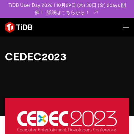
TiDB User Day 2026 l 10月29日 (木) 30日 (金) 2days 開
催！
詳細はこちらから！
プロダクト
ユースケース
CEDEC2023
MySQL互換の分散データベースで高可用性と水平スケー
ラビリティを備え大規模データをリアルタイムで処理でき
事例記事
ます。
リソース
お客様事例やユーザーによる検証結果の記事などを紹介し
詳細はこちら
ています。
学習コンテンツ
会社概要
プラン
ブログ
ホワイトペーパー
業界
TiDB Cloud
TiDB Self-Managed
アーカイブ動画
スライド
規約類
フィンテック
Eコマース
料金
ドキュメント
基本規約、TiDBクラウドサービス契約、SLA、利用規約、
SaaS
エンゲージメント
プライバシーポリシーなど、契約関連の情報を紹介しま