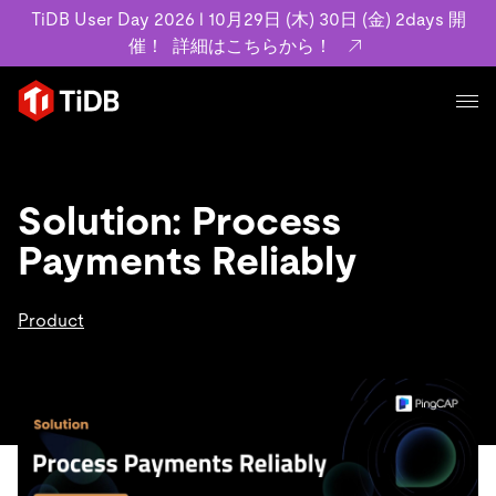
TiDB User Day 2026 l 10月29日 (木) 30日 (金) 2days 開
催！
詳細はこちらから！
プロダクト
ユースケース
MySQL互換の分散データベースで高可用性と水平スケー
Solution: Process
ラビリティを備え大規模データをリアルタイムで処理でき
事例記事
Payments Reliably
ます。
リソース
お客様事例やユーザーによる検証結果の記事などを紹介し
詳細はこちら
ています。
Product
学習コンテンツ
会社概要
プラン
ブログ
ホワイトペーパー
業界
TiDB Cloud
TiDB Self-Managed
アーカイブ動画
スライド
規約類
フィンテック
Eコマース
料金
ドキュメント
基本規約、TiDBクラウドサービス契約、SLA、利用規約、
SaaS
エンゲージメント
プライバシーポリシーなど、契約関連の情報を紹介しま