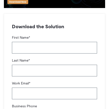
ドキュメント
す。
エコシステム
イベント
Developer Hub
ユースケース
TiDB Cloud
TiDB
Integrations
TiKV
Trust Hub
Discord Community
運用インテリジェンスの活用
開発者ガイド
無料で始める
TiSpark
OSS Insight
お客様のデータの機密性、可用性、安全性について紹介し
MySQLワークロードの近代化
Download the Solution
ます。
PingCAP University
Build GenAI Applications
TiDB Labs
認定資格試験
First Name
*
会社概要
ニュース
会社案内
キャリア
パートナー
Last Name
*
お問い合わせ
Work Email
*
Business Phone