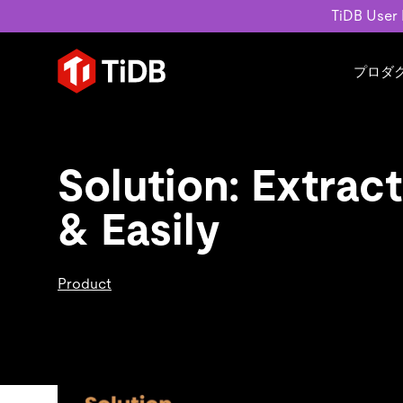
TiDB User
プロダ
ユースケース
学習コンテンツ
会社概要
運用インテリジェンスの活
ブログ
ニュ
MySQL互換の分散データベース
Solution: Extract
MySQLワークロードの近
ホワイトペーパー
会社
水平スケーラビリティを備え大規
Build GenAI Applications
アーカイブ動画
キャ
& Easily
リアルタイムで処理できます。
スライド
パー
お問
詳細はこちら
Product