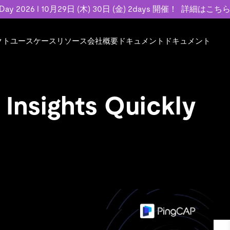
 Day 2026 l 10月29日 (木) 30日 (金) 2days 開催！
詳細はこち
クト
ユースケース
リソース
会社概要
ドキュメント
ドキュメント
規約類
事例記事
エンゲージメント
業界
プラン
ドキュメント
ドキュメント
PingCAP Univer
用
ース
イベント
フィンテック
TiDB Cloud
TiDB Cloud
TiDB Cloud
TiDB Labs
基本規約、TiDBクラウドサービス契約、
お客様事例やユ
で高可用性と
 Insights Quickly
代化
案内
Developer Hub
Eコマース
TiDB Self-Managed
TiDB
TiDB
認定資格試
SLA、利用規約、プライバシーポリシーな
などを紹介して
模データを
リア
Discord Community
SaaS
料金
開発者ガイド
開発者ガイド
ど、契約関連の情報を紹介します。
トナー
い合わせ
Trust Hub
お客様のデータの機密性、可用性、安全性
ついて紹介します。