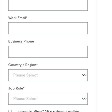
Work Email
*
Business Phone
Country / Region
*
Job Role
*
I agree to PingCAP's
privacy policy
.