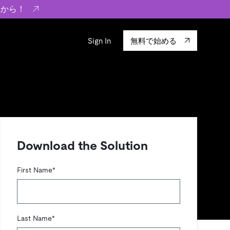
らから！
Sign In
無料で始める
sity
エコシステム
Integrations
ーザーによる検証結果の記事
験
TiKV
います。
TiSpark
OSS Insight
Download the Solution
に
First Name
*
Last Name
*