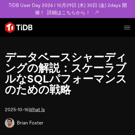
TiDB User Day 2026 l 10月29日 (木) 30日 (金) 2days 開
催！
詳細はこちらから！
プロダクト
ユースケース
データベースシャーディ
MySQL互換の分散データベースで高可用性と水平スケー
ラビリティを備え大規模データをリアルタイムで処理でき
ングの解説：スケーラブ
事例記事
ます。
リソース
ルなSQLパフォーマンス
お客様事例やユーザーによる検証結果の記事などを紹介し
詳細はこちら
ています。
のための戦略
学習コンテンツ
会社概要
プラン
ブログ
ホワイトペーパー
業界
2025-10-16
TiDB Cloud
What Is
TiDB Self-Managed
アーカイブ動画
スライド
規約類
フィンテック
Eコマース
料金
ドキュメント
Brian Foster
基本規約、TiDBクラウドサービス契約、SLA、利用規約、
SaaS
エンゲージメント
プライバシーポリシーなど、契約関連の情報を紹介しま