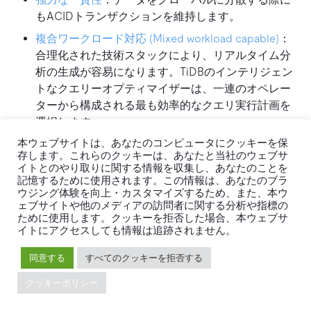
もACIDトランザクションを維持します。
複合ワークロード対応 (Mixed workload capable)
：
合理化された技術スタックにより、リアルタイム分
析の生成が容易になります。TiDBのインテリジェン
トなクエリーオプティマイザーは、一連のオペレー
ターから構成される最も効率的なクエリ実行計画を
選択します。
ハイブリッドおよびマルチクラウド対応
：ITチームは
本ウェブサイトは、あなたのコンピュータにクッキーを保
存します。これらのクッキーは、あなたと当社のウェブサ
パブリック、プライベート、ハイブリッドクラウド
イトとのやり取りに関する情報を収集し、あなたのことを
環境のVM、コンテナ、またはベアメタル上で、デー
記憶するために使用されます。この情報は、あなたのブラ
タベースクラスタを世界中のどこにでもデプロイで
ウジング体験を向上・カスタマイズするため、また、本ウ
ェブサイトや他のメディアの訪問者に関する分析や指標の
きます。
ために使用します。クッキーを拒否した場合、本ウェブサ
イトにアクセスしても情報は追跡されません。
オープンソース
：Apache 2.0ライセンスの下で100%
オープンソースである
分散型データベース
により、
同意する
すべてのクッキーを拒否する
ビジネスのイノベーションを解き放ちます。
クッキーポリシー
セキュア
：転送中および保存中のデータの両方で、
エンタープライズグレードの暗号化によりデータを