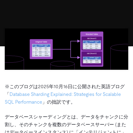
ドキュメント
す。
エコシステム
イベント
Developer Hub
ユースケース
TiDB Cloud
TiDB
Integrations
TiKV
Trust Hub
Discord Community
運用インテリジェンスの活用
開発者ガイド
無料で始める
TiSpark
OSS Insight
お客様のデータの機密性、可用性、安全性について紹介し
MySQLワークロードの近代化
ます。
PingCAP University
Build GenAI Applications
TiDB Labs
認定資格試験
会社概要
ニュース
会社案内
キャリア
パートナー
お問い合わせ
※このブログは2025年10月16日に公開された英語ブログ
「
Database Sharding Explained: Strategies for Scalable
SQL Performance
」の拙訳です。
データベースシャーディングとは、データをチャンクに分
割し、そのチャンクを複数のデータベースサーバー (また
はデータベースインスタンス) に「インテリジェントに」