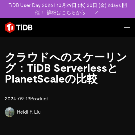
TiDB User Day 2026 l 10月29日 (木) 30日 (金) 2days 開
催！
詳細はこちらから！
プロダクト
ユースケース
クラウドへのスケーリン
MySQL互換の分散データベースで高可用性と水平スケー
ラビリティを備え大規模データをリアルタイムで処理でき
グ：TiDB Serverlessと
事例記事
ます。
リソース
PlanetScaleの比較
お客様事例やユーザーによる検証結果の記事などを紹介し
詳細はこちら
ています。
学習コンテンツ
会社概要
プラン
2024-09-19
Product
ブログ
ホワイトペーパー
業界
TiDB Cloud
TiDB Self-Managed
アーカイブ動画
スライド
Heidi F. Liu
規約類
フィンテック
Eコマース
料金
ドキュメント
基本規約、TiDBクラウドサービス契約、SLA、利用規約、
SaaS
エンゲージメント
プライバシーポリシーなど、契約関連の情報を紹介しま