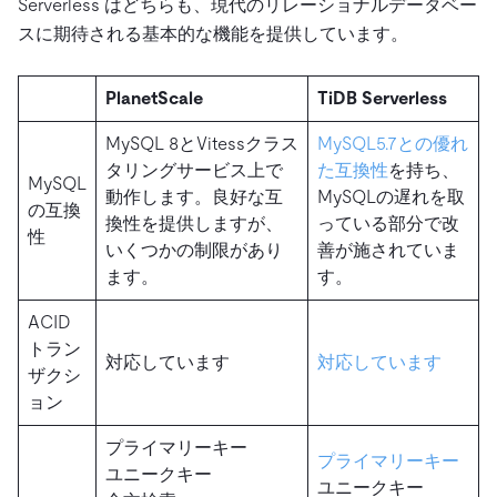
Serverless はどちらも、現代のリレーショナルデータベー
スに期待される基本的な機能を提供しています。
PlanetScale
TiDB Serverless
MySQL 8とVitessクラス
MySQL5.7との優れ
タリングサービス上で
た互換性
を持ち、
MySQL
動作します。良好な互
MySQLの遅れを取
の互換
換性を提供しますが、
っている部分で改
性
いくつかの制限があり
善が施されていま
ます。
す。
ACID
トラン
対応しています
対応しています
ザクシ
ョン
プライマリーキー
プライマリーキー
ユニークキー
ユニークキー