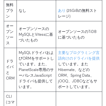
無料
プラ
なし
あり
(25GiBの無料スト
ン
レージ)
オー
オープンソースの
プン
オープンソースのTiDB
MySQLとVitessに基
ソー
に基づいたもの
づいたもの
ス
MySQLドライバおよ
主要なプログラミング言
びORMをサポートし
語向けのドライバを提供
ドラ
ています。また、
しています。また
イバ
PlanetScale専用のサ
Hibernate、などの
と
ーバレスJavaScript
ORM、Spring Data、
ORM
ドライバも提供して
jOOQ、JDBCなどもサ
います。
ポートしています。
CLI
(コマ