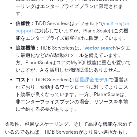
ーリングはエンタープライズプランに限定されま
す。
信頼性：
TiDB Serverlessはデフォルトで
multi-region
support
に対応していますが、PlanetScaleはこの機
能をエンタープライズ顧客向けに限定しています。
追加機能：
TiDB Serverlessは、
vector search
やクエ
リ最適化などのAI駆動のツールを備えています。一
方、PlanetScaleはコアのMySQL機能に重点を置いて
いますが、AIを活用した機能拡張はありません。
コスト：
TiDB Serverlessは
従量課金モデル
で運営さ
れており、変動するワークロードに対してよりコス
ト効率が良くなっています。一方、PlanetScaleは、
非エンタープライズプランの場合、リソースを事前
に予約する必要があります。
柔軟性、容易なスケーリング、そして高度な機能を求めて
いるのであれば、TiDB Serverlessがより良い選択かもし