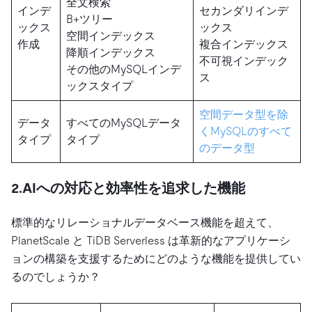
全文検索
インデ
セカンダリインデ
B+ツリー
ックス
ックス
空間インデックス
作成
複合インデックス
降順インデックス
不可視インデック
その他のMySQLインデ
ス
ックスタイプ
空間データ型を除
データ
すべてのMySQLデータ
くMySQLのすべて
タイプ
タイプ
のデータ型
2.AIへの対応と効率性を追求した機能
標準的なリレーショナルデータベース機能を超えて、
PlanetScale と TiDB Serverless は革新的なアプリケーシ
ョンの構築を支援するためにどのような機能を提供してい
るのでしょうか？