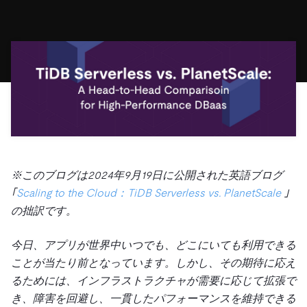
ドキュメント
す。
エコシステム
イベント
Developer Hub
ユースケース
TiDB Cloud
TiDB
Integrations
TiKV
Trust Hub
Discord Community
運用インテリジェンスの活用
開発者ガイド
無料で始める
TiSpark
OSS Insight
お客様のデータの機密性、可用性、安全性について紹介し
MySQLワークロードの近代化
ます。
PingCAP University
Build GenAI Applications
TiDB Labs
認定資格試験
会社概要
ニュース
会社案内
キャリア
パートナー
※このブログは2024年9月19日に公開された英語ブログ
お問い合わせ
｢
Scaling to the Cloud：TiDB Serverless vs. PlanetScale
｣
の拙訳です。
今日、アプリが世界中いつでも、どこにいても利用できる
ことが当たり前となっています。しかし、その期待に応え
るためには、インフラストラクチャが需要に応じて拡張で
き、障害を回避し、一貫したパフォーマンスを維持できる