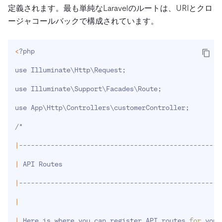
定義されます。最も単純なLaravelのルートは、URIとクロ
ージャコールバックで構成されています。
<
?php
use Illuminate
\
Http
\
Request
;
use Illuminate
\
Support
\
Facades
\
Route
;
use App
\
Http
\
Controllers
\
customerController
;
/*
|
---------------------------------------------------
|
 API Routes
|
---------------------------------------------------
|
|
 Here is where you can register API routes 
for
 your