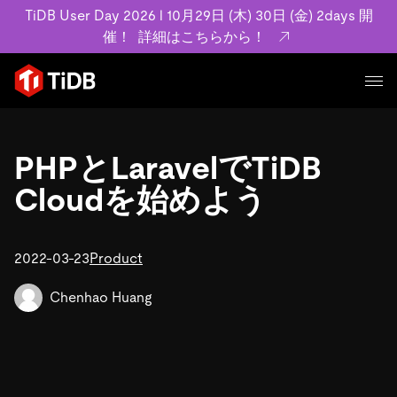
TiDB User Day 2026 l 10月29日 (木) 30日 (金) 2days 開
催！
詳細はこちらから！
プロダクト
ユースケース
PHPとLaravelでTiDB
MySQL互換の分散データベースで高可用性と水平スケ
ラビリティを備え大規模データをリアルタイムで処理で
Cloudを始めよう
事例記事
ます。
リソース
お客様事例やユーザーによる検証結果の記事などを紹介
詳細はこちら
ています。
2022-03-23
Product
学習コンテンツ
会社概要
プラン
Chenhao Huang
ブログ
ホワイトペーパー
業界
TiDB Cloud
TiDB Self-Managed
アーカイブ動画
スライド
規約類
フィンテック
Eコマース
料金
ドキュメント
基本規約、TiDBクラウドサービス契約、SLA、利用規
SaaS
エンゲージメント
プライバシーポリシーなど、契約関連の情報を紹介しま