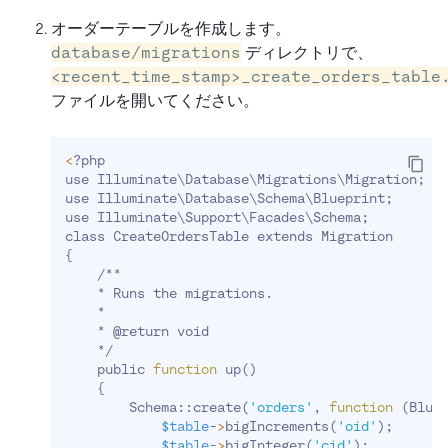
オーダーテーブルを作成します。
database/migrations
ディレクトリで、
<recent_time_stamp>_create_orders_table
ファイルを開いてください。
<
?php
use Illuminate
\
Database
\
Migrations
\
Migration
;
use Illuminate
\
Database
\
Schema
\
Blueprint
;
use Illuminate
\
Support
\
Facades
\
Schema
;
class CreateOrdersTable extends Migration
{
    /**
    * Runs the migrations.
    *
    * @return void
    */
    public 
function
 up
(
)
{
        Schema::create
(
'orders'
, 
function
(
Blue
$table
-
>
bigIncrements
(
'oid'
)
;
$table
-
>
bigInteger
(
'cid'
)
;