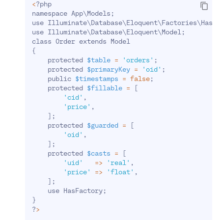
<
?php
namespace App
\
Models
;
use Illuminate
\
Database
\
Eloquent
\
Factories
\
HasF
use Illuminate
\
Database
\
Eloquent
\
Model
;
class Order extends Model
{
    protected 
$table
=
'orders'
;
    protected 
$primaryKey
=
'oid'
;
    public 
$timestamps
=
false
;
    protected 
$fillable
=
[
'cid'
,
'price'
,
]
;
    protected 
$guarded
=
[
'oid'
,
]
;
    protected 
$casts
=
[
'uid'
=
>
'real'
,
'price'
=
>
'float'
,
]
;
    use HasFactory
;
}
?
>