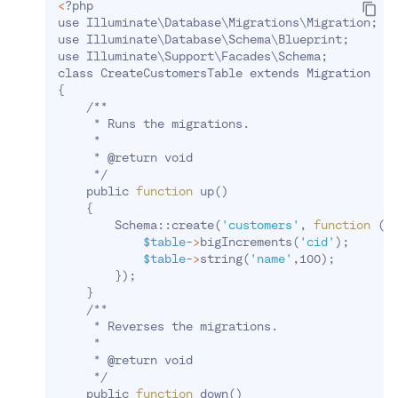
<
?php
use Illuminate
\
Database
\
Migrations
\
Migration
;
use Illuminate
\
Database
\
Schema
\
Blueprint
;
use Illuminate
\
Support
\
Facades
\
Schema
;
class CreateCustomersTable extends Migration
{
    /**
     * Runs the migrations.
     *
     * @return void
     */
    public 
function
 up
(
)
{
        Schema::create
(
'customers'
, 
function
(
B
$table
-
>
bigIncrements
(
'cid'
)
;
$table
-
>
string
(
'name'
,100
)
;
}
)
;
}
    /**
     * Reverses the migrations.
     *
     * @return void
     */
    public 
function
 down
(
)