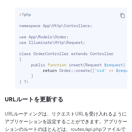
<
?php
namespace App
\
Http
\
Controllers
;
use App
\
Models
\
Order
;
use Illuminate
\
Http
\
Request
;
class OrderController extends Controller
{
     public 
function
 insert
(
Request 
$request
)
{
return
 Order::create
(
[
'cid'
=
>
$reque
}
}
 ?
>
URLルートを更新する
URLルーティングは、リクエストURLを受け入れるように
アプリケーションを設定することができます。アプリケー
ションのルートのほとんどは、routes/api.phpファイルで