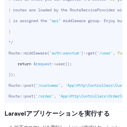
|
 routes are loaded by the RouteServiceProvider with
|
 is assigned the 
"api"
 middleware group. Enjoy buil
|
*/
Route::middleware
(
'auth:sanctum'
)
-
>
get
(
'/user'
, 
func
return
$request
-
>
user
(
)
;
}
)
;
Route::post
(
'/customer'
, 
'App\Http\Controllers\Custo
Route::post
(
'/order'
, 
'App\Http\Controllers\OrderCon
Laravelアプリケーションを実行する