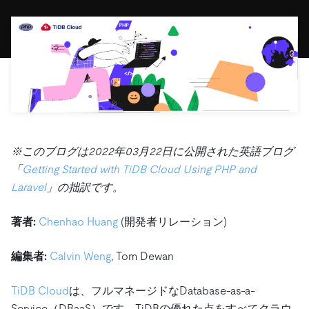
ドキュメント
す。
エコシステム
イベント
Developer Hub
ユースケース
TiDB Cloud
TiDB
Integrations
TiKV
Trust Hub
Discord Community
運用インテリジェンスの活用
開発者ガイド
無料で始める
TiSpark
OSS Insight
お客様のデータの機密性、可用性、安全性について紹介
MySQLワークロードの近代化
ます。
PingCAP University
Build GenAI Applications
TiDB Labs
認定資格試験
会社概要
ニュース
会社案内
※このブログは2022年03月22日に公開された英語ブログ
キャリア
パートナー
「
Getting Started with TiDB Cloud Using PHP and
Laravel
」の拙訳です。
お問い合わせ
著者:
Chenhao Huang
(開発者リレーション)
編集者:
Calvin Weng
, Tom Dewan
TiDB Cloud
は、フルマネージドなDatabase-as-a-
Service（DBaaS）です。TiDBの優れた点をすべてクラウ