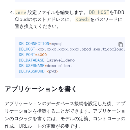
.env
設定ファイルを編集します。
DB_HOST
をTiDB
Cloudのホストアドレスに、
<pwd>
をパスワードに
置き換えてください。
DB_CONNECTION
=
mysql
DB_HOST
=
xxx.xxxx.xxxx.xxxx.prod.aws.tidbcloud.c
DB_PORT
=
4000
DB_DATABASE
=
laravel_demo
DB_USERNAME
=
demo_client
DB_PASSWORD
=
<
pwd
>
アプリケーションを書く
アプリケーションのデータベース接続を設定した後、アプ
リケーションを構築することができます。アプリケーショ
ンのロジックを書くには、モデルの定義、コントローラの
作成、URLルートの更新が必要です。