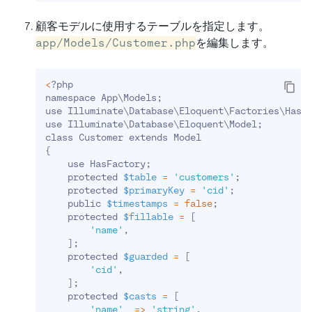
顧客モデルに使用するテーブルを指定します。
app/Models/Customer.php
を編集します。
<
?php
namespace App
\
Models
;
use Illuminate
\
Database
\
Eloquent
\
Factories
\
HasF
use Illuminate
\
Database
\
Eloquent
\
Model
;
class Customer extends Model
{
    use HasFactory
;
    protected 
$table
=
'customers'
;
    protected 
$primaryKey
=
'cid'
;
    public 
$timestamps
=
false
;
    protected 
$fillable
=
[
'name'
,
]
;
    protected 
$guarded
=
[
'cid'
,
]
;
    protected 
$casts
=
[
'name'
=
>
'string'
,