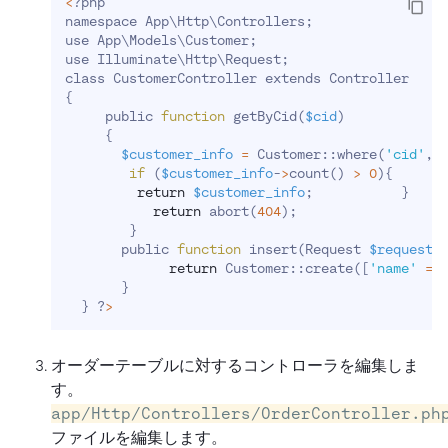
<
?php
namespace App
\
Http
\
Controllers
;
use App
\
Models
\
Customer
;
use Illuminate
\
Http
\
Request
;
class CustomerController extends Controller
{
     public 
function
 getByCid
(
$cid
)
{
$customer_info
=
 Customer::where
(
'cid'
,
$
if
(
$customer_info
-
>
count
(
)
>
0
)
{
return
$customer_info
;
}
return
 abort
(
404
)
;
}
       public 
function
 insert
(
Request 
$request
)
return
 Customer::create
(
[
'name'
=
>
}
}
 ?
>
オーダーテーブルに対するコントローラを編集しま
す。
app/Http/Controllers/OrderController.ph
ファイルを編集します。