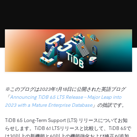
ドキュメント
す。
エコシステム
イベント
Developer Hub
ユースケース
TiDB Cloud
TiDB
Integrations
TiKV
Trust Hub
Discord Community
運用インテリジェンスの活用
開発者ガイド
無料で始める
TiSpark
OSS Insight
お客様のデータの機密性、可用性、安全性について紹介し
MySQLワークロードの近代化
ます。
PingCAP University
Build GenAI Applications
TiDB Labs
認定資格試験
会社概要
ニュース
会社案内
キャリア
パートナー
お問い合わせ
※このブログは2023年1月18日に公開された英語ブログ
「
Announcing TiDB 6.5 LTS Release – Major Leap into
2023 with a Mature Enterprise Database
」の拙訳です。
TiDB 6.5 Long-Term Support (LTS) リリースについてお知
らせします。TiDB 6.1 LTSリリースと比較して、TiDB 6.5で
は30以上の新機能と60以上の機能強化および修正が追加