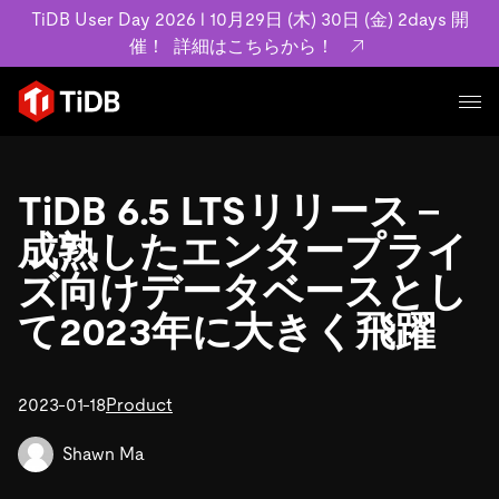
TiDB User Day 2026 l 10月29日 (木) 30日 (金) 2days 開
催！
詳細はこちらから！
プロダクト
ユースケース
TiDB 6.5 LTSリリース –
MySQL互換の分散データベースで高可用性と水平スケー
ラビリティを備え大規模データをリアルタイムで処理でき
成熟したエンタープライ
事例記事
ます。
リソース
ズ向けデータベースとし
お客様事例やユーザーによる検証結果の記事などを紹介し
詳細はこちら
ています。
て2023年に大きく飛躍
学習コンテンツ
会社概要
プラン
ブログ
ホワイトペーパー
業界
2023-01-18
TiDB Cloud
Product
TiDB Self-Managed
アーカイブ動画
スライド
規約類
フィンテック
Eコマース
料金
ドキュメント
Shawn Ma
基本規約、TiDBクラウドサービス契約、SLA、利用規約、
SaaS
エンゲージメント
プライバシーポリシーなど、契約関連の情報を紹介しま