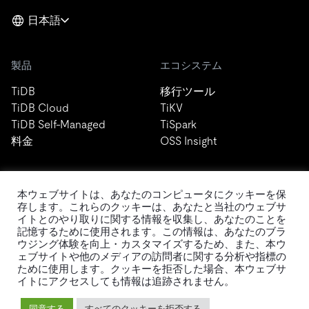
日本語
製品
エコシステム
TiDB
移行ツール
TiDB Cloud
TiKV
TiDB Self-Managed
TiSpark
料金
OSS Insight
リソース
会社概要
本ウェブサイトは、あなたのコンピュータにクッキーを保
存します。これらのクッキーは、あなたと当社のウェブサ
ブログ
会社案内
イトとのやり取りに関する情報を収集し、あなたのことを
記憶するために使用されます。この情報は、あなたのブラ
イベント
ニュース
ウジング体験を向上・カスタマイズするため、また、本ウ
ドキュメント
キャリア
ェブサイトや他のメディアの訪問者に関する分析や指標の
Developer Guide
お問い合わせ
ために使用します。クッキーを拒否した場合、本ウェブサ
イトにアクセスしても情報は追跡されません。
FAQ
パートナー
サポート
Trust Hub
同意する
すべてのクッキーを拒否する