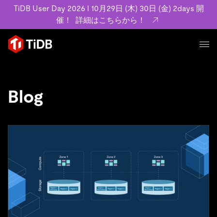
TiDB User Day 2026 l 10月29日 (木) 30日 (金) 2days 開
催！
詳細はこちらから！
プロダクト
ユースケース
MySQL互換の分散データベースで高可用性と水平スケー
Blog
ラビリティを備え大規模データをリアルタイムで処理でき
事例記事
ます。
リソース
お客様事例やユーザーによる検証結果の記事などを紹介し
詳細はこちら
ています。
学習コンテンツ
会社概要
プラン
ブログ
ホワイトペーパー
業界
TiDB Cloud
TiDB Self-Managed
アーカイブ動画
スライド
規約類
フィンテック
Eコマース
料金
ドキュメント
基本規約、TiDBクラウドサービス契約、SLA、利用規約、
SaaS
エンゲージメント
プライバシーポリシーなど、契約関連の情報を紹介しま