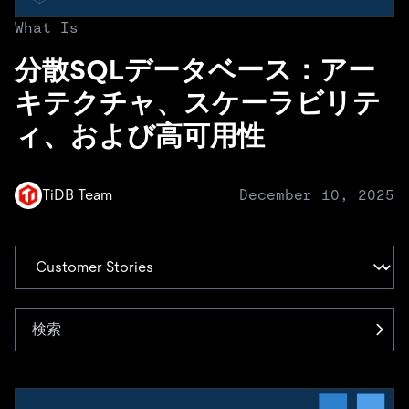
ドキュメント
す。
エコシステム
イベント
Developer Hub
ユースケース
What Is
TiDB Cloud
TiDB
Integrations
TiKV
Trust Hub
Discord Community
運用インテリジェンスの活用
分散SQLデータベース：アー
開発者ガイド
無料で始める
TiSpark
OSS Insight
お客様のデータの機密性、可用性、安全性について紹介し
MySQLワークロードの近代化
キテクチャ、スケーラビリテ
ます。
PingCAP University
Build GenAI Applications
ィ、および高可用性
TiDB Labs
認定資格試験
会社概要
ニュース
会社案内
TiDB Team
December 10, 2025
キャリア
パートナー
お問い合わせ