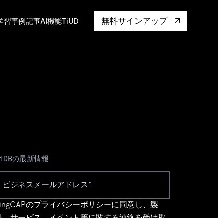
無料サインアップ
学習
事例記事
AI機能
TiUD
TiDBの最新情報
ingCAPの
プライバシーポリシー
に同意し、製
品、サービス、イベント等に関する連絡を受け取