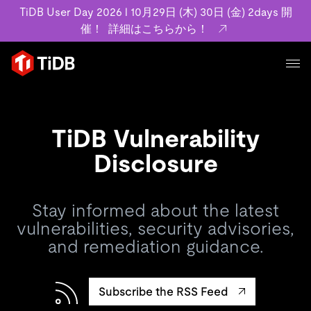
TiDB User Day 2026 l 10月29日 (木) 30日 (金) 2days 開
催！
詳細はこちらから！
プロダクト
ユースケース
MySQL互換の分散データベースで高可用性と水平スケー
TiDB Vulnerability
ラビリティを備え大規模データをリアルタイムで処理でき
事例記事
Disclosure
ます。
リソース
お客様事例やユーザーによる検証結果の記事などを紹介し
詳細はこちら
ています。
Stay informed about the latest
学習コンテンツ
vulnerabilities, security advisories,
会社概要
プラン
ブログ
ホワイトペーパー
業界
and remediation guidance.
TiDB Cloud
TiDB Self-Managed
アーカイブ動画
スライド
規約類
フィンテック
Eコマース
料金
ドキュメント
基本規約、TiDBクラウドサービス契約、SLA、利用規約、
SaaS
Subscribe the RSS Feed
エンゲージメント
プライバシーポリシーなど、契約関連の情報を紹介しま