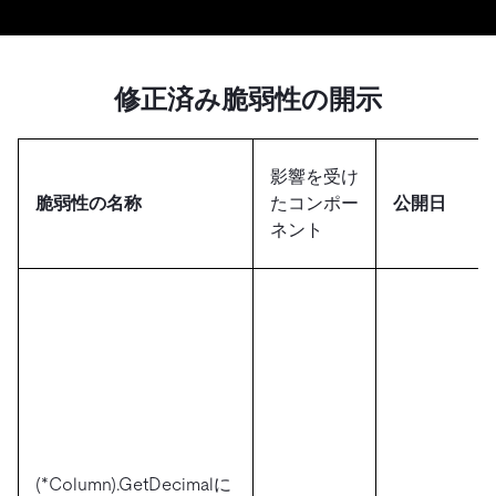
ドキュメント
す。
エコシステム
イベント
Developer Hub
ユースケース
TiDB Cloud
TiDB
Integrations
TiKV
Trust Hub
Discord Community
運用インテリジェンスの活用
開発者ガイド
無料で始める
TiSpark
OSS Insight
修正済み脆弱性の開示
お客様のデータの機密性、可用性、安全性について紹介し
MySQLワークロードの近代化
ます。
PingCAP University
Build GenAI Applications
TiDB Labs
認定資格試験
影響を受け
会社概要
脆弱性の名称
たコンポー
公開日
ネント
ニュース
会社案内
キャリア
パートナー
お問い合わせ
(*Column).GetDecimalに