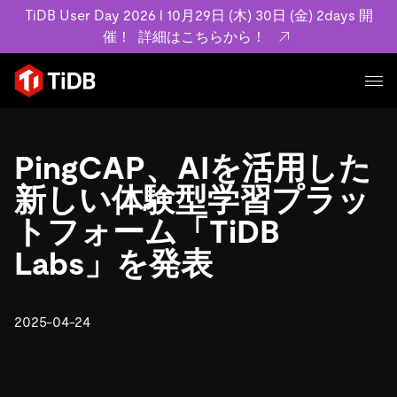
TiDB User Day 2026 l 10月29日 (木) 30日 (金) 2days 開
催！
詳細はこちらから！
プロダクト
ユースケース
PingCAP、AIを活用した
MySQL互換の分散データベースで高可用性と水平スケー
ラビリティを備え大規模データをリアルタイムで処理でき
新しい体験型学習プラッ
事例記事
ます。
リソース
トフォーム「TiDB
お客様事例やユーザーによる検証結果の記事などを紹介し
詳細はこちら
ています。
Labs」を発表
学習コンテンツ
会社概要
プラン
ブログ
ホワイトペーパー
業界
2025-04-24
TiDB Cloud
TiDB Self-Managed
アーカイブ動画
スライド
規約類
フィンテック
Eコマース
料金
ドキュメント
基本規約、TiDBクラウドサービス契約、SLA、利用規約、
SaaS
エンゲージメント
プライバシーポリシーなど、契約関連の情報を紹介しま