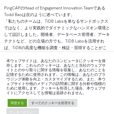
PingCAPのHead of Engagement Innovation Teamである
Todd Baoは次のように述べています。
「私たちのチームは、TiDB Labsを単なるサンドボックス
ではなく、より実践的でダイナミックなハンズオン環境と
して設計しました。開発者、データベース管理者、アーキ
テクトなど、どの立場の方でも、TiDB Labsを活用すれ
ば、TiDBの高度な機能を調査・検証・習得することがこ
れまで以上に簡単になります。TiDB Labsは、スピーディ
かつ集中的に学び、すぐに現場で役立つスキルを身につけ
本ウェブサイトは、あなたのコンピュータにクッキーを保
存します。これらのクッキーは、あなたと当社のウェブサ
るための入り口です」
イトとのやり取りに関する情報を収集し、あなたのことを
記憶するために使用されます。この情報は、あなたのブラ
ウジング体験を向上・カスタマイズするため、また、本ウ
※本ニュースリリースに記載されている会社名・商品名
ェブサイトや他のメディアの訪問者に関する分析や指標の
は、それぞれ各社の商標または登録商標です。
ために使用します。クッキーを拒否した場合、本ウェブサ
イトにアクセスしても情報は追跡されません。
同意する
すべてのクッキーを拒否する
クッキーポリシー