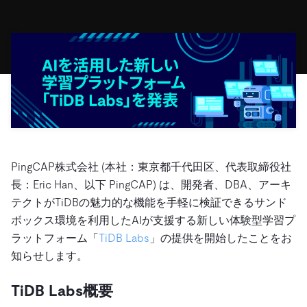
ドキュメント
す。
エコシステム
イベント
Developer Hub
ユースケース
TiDB Cloud
TiDB
Integrations
TiKV
Trust Hub
Discord Community
運用インテリジェンスの活用
開発者ガイド
無料で始める
TiSpark
OSS Insight
お客様のデータの機密性、可用性、安全性について紹介し
MySQLワークロードの近代化
ます。
PingCAP University
Build GenAI Applications
TiDB Labs
認定資格試験
会社概要
ニュース
会社案内
キャリア
パートナー
PingCAP株式会社 (本社：東京都千代田区、代表取締役社
長：Eric Han、以下 PingCAP) は、開発者、DBA、アーキ
お問い合わせ
テクトがTiDBの魅力的な機能を手軽に検証できるサンド
ボックス環境を利用したAIが支援する新しい体験型学習プ
ラットフォーム「
TiDB Labs
」の提供を開始したことをお
知らせします。
TiDB Labs概要