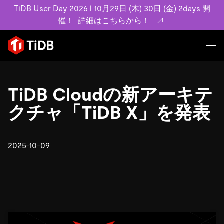
TiDB User Day 2026 l 10月29日 (木) 30日 (金) 2days 開
催！
詳細はこちらから！
プロダクト
ユースケース
TiDB Cloudの新アーキテ
MySQL互換の分散データベースで高可用性と水平スケー
ラビリティを備え大規模データをリアルタイムで処理でき
クチャ「TiDB X」を発表
事例記事
ます。
リソース
お客様事例やユーザーによる検証結果の記事などを紹介し
詳細はこちら
ています。
2025-10-09
学習コンテンツ
会社概要
プラン
ブログ
ホワイトペーパー
業界
TiDB Cloud
TiDB Self-Managed
アーカイブ動画
スライド
規約類
フィンテック
Eコマース
料金
ドキュメント
基本規約、TiDBクラウドサービス契約、SLA、利用規約、
SaaS
エンゲージメント
プライバシーポリシーなど、契約関連の情報を紹介しま