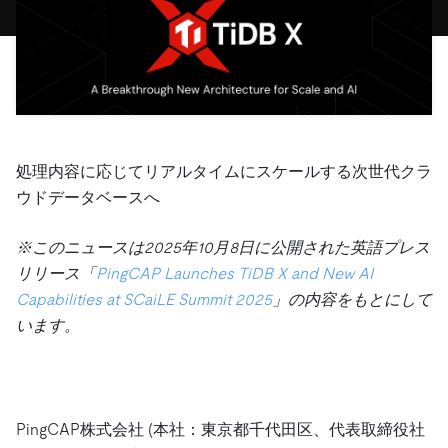
ドキュメント
す。
エコシステム
イベント
Developer Hub
ユースケース
TiDB Cloud
TiDB
Integrations
TiKV
Trust Hub
Discord Community
運用インテリジェンスの活用
開発者ガイド
無料で始める
TiSpark
OSS Insight
お客様のデータの機密性、可用性、安全性について紹介し
MySQLワークロードの近代化
ます。
PingCAP University
Build GenAI Applications
TiDB Labs
認定資格試験
処理内容に応じてリアルタイムにスケールする次世代クラ
会社概要
ウドデータベースへ
ニュース
会社案内
キャリア
パートナー
※このニュースは2025年10月8日に公開された英語プレス
リリース「
PingCAP Launches TiDB X and New AI
お問い合わせ
Capabilities at SCaiLE Summit 2025
」の内容をもとにして
います。
PingCAP株式会社 (本社：東京都千代田区、代表取締役社