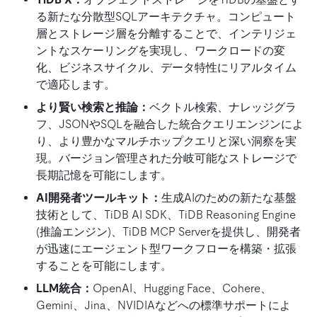
る新たな分散型SQLアーキテクチャ。コンピュート
層とストレージ層を分離することで、インテリジェ
ントなスケーリングを実現し、ワークロードの変
化、ビジネスサイクル、データ特性にリアルタイム
で適応します。
より賢い検索と推論：
ベクトル検索、ナレッジグラ
フ、JSONやSQLを融合した統合クエリエンジンによ
り、より豊かなマルチホップクエリと深い洞察を実
現。バージョン管理された分岐可能なストレージで
長期記憶を可能にします。
AI開発者ツールキット：
生成AIのための新たな基盤
技術として、TiDB AI SDK、TiDB Reasoning Engine
(推論エンジン)、TiDB MCP Serverを提供し、開発者
が迅速にエージェント型ワークフローを構築・拡張
することを可能にします。
LLM統合：
OpenAI、Hugging Face、Cohere、
Gemini、Jina、NVIDIAなどへの標準サポートによ