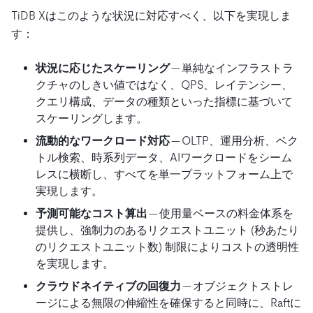
TiDB Xはこのような状況に対応すべく、以下を実現しま
す：
状況に応じたスケーリング
— 単純なインフラストラ
クチャのしきい値ではなく、QPS、レイテンシー、
クエリ構成、データの種類といった指標に基づいて
スケーリングします。
流動的なワークロード対応
— OLTP、運用分析、ベク
トル検索、時系列データ、AIワークロードをシーム
レスに横断し、すべてを単一プラットフォーム上で
実現します。
予測可能なコスト算出
— 使用量ベースの料金体系を
提供し、強制力のあるリクエストユニット (秒あたり
のリクエストユニット数) 制限によりコストの透明性
を実現します。
クラウドネイティブの回復力
— オブジェクトストレ
ージによる無限の伸縮性を確保すると同時に、Raftに