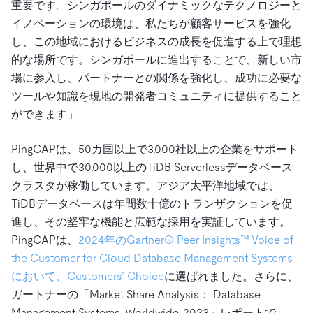
重要です。シンガポールのダイナミックなテクノロジーと
イノベーションの環境は、私たちが顧客サービスを強化
し、この地域におけるビジネスの成長を促進する上で理想
的な場所です。シンガポールに進出することで、新しい市
場に参入し、パートナーとの関係を強化し、成功に必要な
ツールや知識を現地の開発者コミュニティに提供すること
ができます」
PingCAPは、50カ国以上で3,000社以上の企業をサポート
し、世界中で30,000以上のTiDB Serverlessデータベース
クラスタが稼働しています。アジア太平洋地域では、
TiDBデータベースは年間数十億のトランザクションを促
進し、その堅牢な機能と広範な採用を実証しています。
PingCAPは、
2024年のGartner® Peer Insights™ Voice of
the Customer for Cloud Database Management Systems
において、Customers’ Choice
に選ばれました。さらに、
ガートナーの「Market Share Analysis： Database
Management Systems, Worldwide, 2023」レポートで、