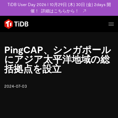
TiDB User Day 2026 l 10月29日 (木) 30日 (金) 2days 開
催！
詳細はこちらから！
プロダクト
ユースケース
PingCAP、シンガポール
MySQL互換の分散データベースで高可用性と水平スケー
ラビリティを備え大規模データをリアルタイムで処理でき
にアジア太平洋地域の総
事例記事
ます。
リソース
括拠点を設立
お客様事例やユーザーによる検証結果の記事などを紹介し
詳細はこちら
ています。
学習コンテンツ
会社概要
プラン
2024-07-03
ブログ
ホワイトペーパー
業界
TiDB Cloud
TiDB Self-Managed
アーカイブ動画
スライド
規約類
フィンテック
Eコマース
料金
ドキュメント
基本規約、TiDBクラウドサービス契約、SLA、利用規約、
SaaS
エンゲージメント
プライバシーポリシーなど、契約関連の情報を紹介しま