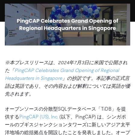
ドキュメント
す。
エコシステム
イベント
Developer Hub
ユースケース
TiDB Cloud
TiDB
Integrations
TiKV
Trust Hub
Discord Community
運用インテリジェンスの活用
開発者ガイド
無料で始める
TiSpark
OSS Insight
お客様のデータの機密性、可用性、安全性について紹介し
MySQLワークロードの近代化
ます。
PingCAP University
Build GenAI Applications
TiDB Labs
認定資格試験
会社概要
※本プレスリリースは、2024年7月3日に米国で公開され
ニュース
会社案内
た「
PingCAP Celebrates Grand Opening of Regional
キャリア
パートナー
Headquarters in Singapore
」の抄訳です。本記事の正式言
お問い合わせ
語は英語であり、その内容および解釈については英語が優
先されます。
オープンソースの分散型SQLデータベース「TiDB」を提
供する
PingCAP (US), Inc.
(以下、PingCAP) は、シンガポ
ールのブギスジャンクションタワーズに新しいアジア太平
洋地域の総括拠点を開設したことを発表しました。オープ