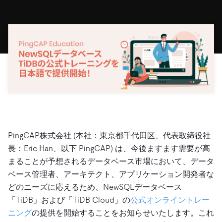
ドキュメント
す。
エコシステム
イベント
Developer Hub
ユースケース
TiDB Cloud
TiDB
Integrations
TiKV
Trust Hub
Discord Community
運用インテリジェンスの活用
開発者ガイド
無料で始める
TiSpark
OSS Insight
お客様のデータの機密性、可用性、安全性について紹介し
MySQLワークロードの近代化
ます。
PingCAP University
Build GenAI Applications
TiDB Labs
認定資格試験
会社概要
ニュース
会社案内
キャリア
パートナー
PingCAP株式会社 (本社：東京都千代田区、代表取締役社
お問い合わせ
長：Eric Han、以下 PingCAP) は、今後ますます需要が高
まることが予想されるデータベース市場において、データ
ベース管理者、アーキテクト、アプリケーション開発者な
どのニーズに応えるため、NewSQLデータベース
「TiDB」および「TiDB Cloud」の
公式オンライントレー
ニング
の提供を開始することをお知らせいたします。これ