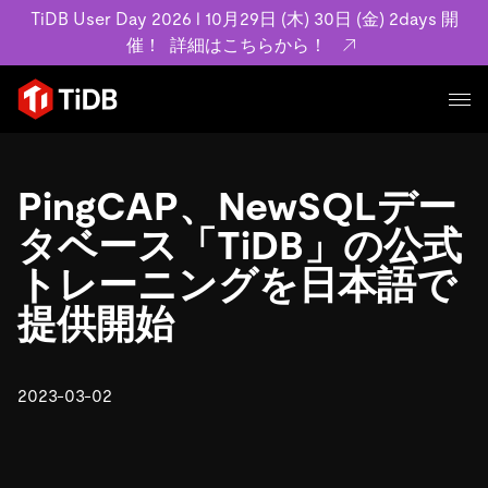
TiDB User Day 2026 l 10月29日 (木) 30日 (金) 2days 開
催！
詳細はこちらから！
プロダクト
ユースケース
PingCAP、NewSQLデー
MySQL互換の分散データベースで高可用性と水平スケー
ラビリティを備え大規模データをリアルタイムで処理でき
タベース「TiDB」の公式
事例記事
ます。
リソース
トレーニングを日本語で
お客様事例やユーザーによる検証結果の記事などを紹介し
詳細はこちら
ています。
提供開始
学習コンテンツ
会社概要
プラン
ブログ
ホワイトペーパー
業界
2023-03-02
TiDB Cloud
TiDB Self-Managed
アーカイブ動画
スライド
規約類
フィンテック
Eコマース
料金
ドキュメント
基本規約、TiDBクラウドサービス契約、SLA、利用規約、
SaaS
エンゲージメント
プライバシーポリシーなど、契約関連の情報を紹介しま