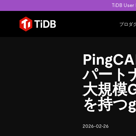
TiDB User
プロダ
ユースケース
学習コンテンツ
会社概要
運用インテリジェンスの活
ブログ
ニュ
PingC
MySQL互換の分散データベース
MySQLワークロードの近
ホワイトペーパー
会社
水平スケーラビリティを備え大規
Build GenAI Applications
アーカイブ動画
キャ
パートナー 
リアルタイムで処理できます。
スライド
パー
お問
大規模
詳細はこちら
を持つg
2026-02-26