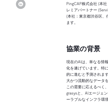
PingCAP株式会社 (本社
レミアパートナー (Serv
(本社：東京都渋谷区、代
ます。
協業の背景
現在のAIは、単なる情報
化を遂げています。特に
的に進むと予測されま
大かつ流動的なデータ
この需要に応えるべく
grasysと、AIエージ
ーラブルなインフラ環