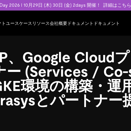
 Day 2026 l 10月29日 (木) 30日 (金) 2days 開催！
詳細はこち
クト
ユースケース
リソース
会社概要
ドキュメント
ドキュメント
規約類
事例記事
エンゲージメント
業界
プラン
ドキュメント
ドキュメント
PingCAP Univer
用
ース
イベント
フィンテック
TiDB Cloud
TiDB Cloud
TiDB Cloud
TiDB Labs
AP、Google Clou
基本規約、TiDBクラウドサービス契約、
お客様事例やユ
で高可用性と
代化
案内
Developer Hub
Eコマース
TiDB Self-Managed
TiDB
TiDB
認定資格試
SLA、利用規約、プライバシーポリシーな
などを紹介して
模データを
リア
Discord Community
SaaS
料金
開発者ガイド
開発者ガイド
(Services / Co-s
ど、契約関連の情報を紹介します。
トナー
い合わせ
GKE環境の構築・運
Trust Hub
rasysとパートナー
お客様のデータの機密性、可用性、安全性
ついて紹介します。