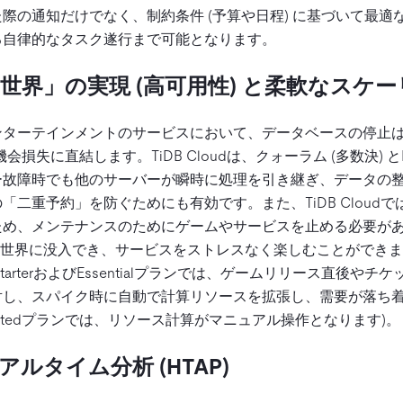
際の通知だけでなく、制約条件 (予算や日程) に基づいて最適
る自律的なタスク遂行まで可能となります。
い世界」の実現 (高可用性) と柔軟なスケ
ターテインメントのサービスにおいて、データベースの停止は
損失に直結します。TiDB Cloudは、クォーラム (多数決) と
ー故障時でも他のサーバーが瞬時に処理を引き継ぎ、データの
「二重予約」を防ぐためにも有効です。また、TiDB Cloud
ため、メンテナンスのためにゲームやサービスを止める必要が
ムの世界に没入でき、サービスをストレスなく楽しむことができ
dのStarterおよびEssentialプランでは、ゲームリリース直後
対し、スパイク時に自動で計算リソースを拡張し、需要が落ち
icatedプランでは、リソース計算がマニュアル操作となります)。
アルタイム分析 (HTAP)