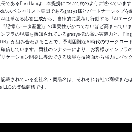
役社長であるEric Hanは、本提携について次のように述べていま
Cloudのスペシャリスト集団であるgrasys様とパートナーシッ
AIは単なる応答生成から、自律的に思考し行動する『AIエー
『記憶 (データ基盤)』の重要性がかつてないほど高まってい
フラの現場を熟知されているgrasys様の高い実装力と、Pin
TiDB』が組み合わさることで、予測困難なAI時代のワークロ
と確信しています。両社のシナジーにより、お客様がインフラ
プリケーション開発に専念できる環境を技術面から強力にバッ
に記載されている会社名・商品名は、それぞれ各社の商標また
ogle LLCの登録商標です。