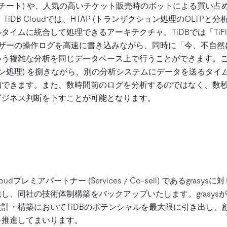
(チート) や、人気の高いチケット販売時のボットによる買い占
iDB Cloudでは、HTAP (トランザクション処理のOLTPと
イムに統合して処理できるアーキテクチャ。TiDBでは「TiFl
ーザーの操作ログを高速に書き込みながら、同時に「今、不自
いう複雑な分析を同じデータベース上で行うことができます。
ョン処理) を捌きながら、別の分析システムにデータを送るタイ
知できます。また、数時間前のログを分析するのではなく、数
ビジネス判断を下すことが可能となります。
loudプレミアパートナー (Services / Co-sell) であるgrasysに
、同社の技術体制構築をバックアップいたします。grasysが手掛け
計・構築においてTiDBのポテンシャルを最大限に引き出し、
を推進してまいります。