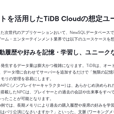
トを活用したTiDB Cloudの想定
た次世代のアプリケーションおいて、NewSQLデータベースであるT
ゲーム・エンターテインメント業界では以下のユースケースを
の行動履歴や好みを記憶・学習し、ユニーク
発生するデータ量は膨大かつ複雑になります。TiDBは、オート
て、データ増に合わせてサーバーを追加するだけで「無限の記
メモリの管理を容易にします。
NPC (ノンプレイヤーキャラクター) は、あらかじめ決めら
を搭載したNPCは、プレイヤーとの過去の会話や出来事をすべ
いったことが可能となります。
の例では、長期メモリにより過去の購入履歴や座席の好みを学
はパリ公演になさいますか？」といった、文脈 (ワーキングメモ