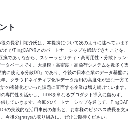
ント
代表取締役の長谷川祐介氏は、本提携について次のように述べていま
、このたびPingCAP様とのパートナーシップを締結できたこと
SQL互換でありながら、スケーラビリティ・高可用性・分散トラ
ータベースです。大規模・高密度・高負荷システムを数多く支えて
現実的に使える分散DB』であり、今後の日本企業のデータ基盤
年、クラウドネイティブ化やデータ活用の高度化が進む一方で
計の複雑化といった課題に直面する企業は増え続けています。gr
の専門性を活かし、TiDBを単なるプロダクト導入に留めず、
供していきます。今回のパートナーシップを通じて、PingCA
iDBの実践的な活用事例の創出と、お客様のビジネス成長を支
。今後のgrasysの取り組みに、ぜひご期待ください」