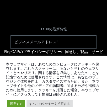
TiDBの最新情報
PingCAPの
プライバシーポリシー
に同意し、製品、サービ
ス、イベント等に関する連絡を受け取ることを希望しま
す。
本ウェブサイトは、あなたのコンピュータにクッキーを保
存します。これらのクッキーは、あなたと当社のウェブサ
イトとのやり取りに関する情報を収集し、あなたのことを
記憶するために使用されます。この情報は、あなたのブラ
ウジング体験を向上・カスタマイズするため、また、本ウ
ェブサイトや他のメディアの訪問者に関する分析や指標の
ために使用します。クッキーを拒否した場合、本ウェブサ
イトにアクセスしても情報は追跡されません。
© 2026 PingCAP株式会社 - All rights reserved.
同意する
すべてのクッキーを拒否する
Privacy Policy
Legal