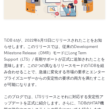
ドキュメント
す。
エコシステム
イベント
Developer Hub
ユースケース
TiDB Cloud
TiDB
Integrations
TiKV
Trust Hub
Discord Community
運用インテリジェンスの活用
開発者ガイド
無料で始める
TiSpark
OSS Insight
お客様のデータの機密性、可用性、安全性について紹介し
MySQLワークロードの近代化
ます。
PingCAP University
Build GenAI Applications
TiDB Labs
認定資格試験
TiDB 6.1が、2022年6月13日にリリースされたことをお知
会社概要
らせします。このリリースでは、従来のDevelopment
ニュース
会社案内
Milestone Release（DMR）モードにLong Term
キャリア
パートナー
Support（LTS）/ 長期サポートが正式に追加されたことを
意味します。この2つの異なるリリースモードのTiDBを組
お問い合わせ
み合わせることで、急速に変化する市場の要求とエンター
プライズユーザーからの安定性の要求の両方を満たすこと
が可能になります。
このブログでは、LTSリリースとそれに対応する安定性ア
ップデートを正式に紹介します。さらに、TiDBのHTAP機