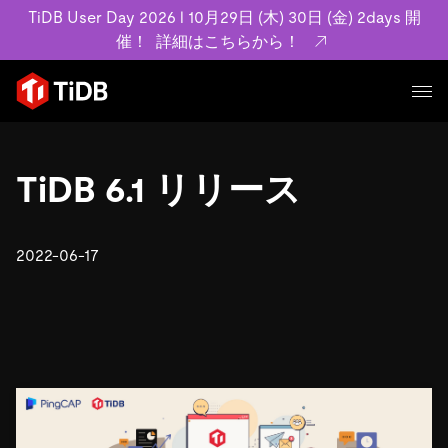
TiDB User Day 2026 l 10月29日 (木) 30日 (金) 2days 開
催！
詳細はこちらから！
プロダクト
ユースケース
TiDB 6.1 リリース
MySQL互換の分散データベースで高可用性と水平スケー
ラビリティを備え大規模データをリアルタイムで処理でき
事例記事
ます。
リソース
2022-06-17
お客様事例やユーザーによる検証結果の記事などを紹介し
詳細はこちら
ています。
学習コンテンツ
会社概要
プラン
ブログ
ホワイトペーパー
業界
TiDB Cloud
TiDB Self-Managed
アーカイブ動画
スライド
規約類
フィンテック
Eコマース
料金
ドキュメント
基本規約、TiDBクラウドサービス契約、SLA、利用規約、
SaaS
エンゲージメント
プライバシーポリシーなど、契約関連の情報を紹介しま