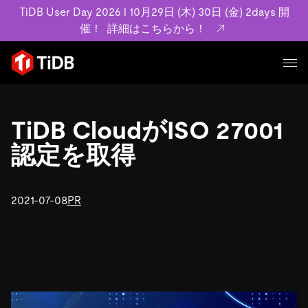
TiDB User Day 2026 l 10月29日 (木) 30日 (金) 2days 開
催！
詳細はこちらから！
プロダクト
ユースケース
TiDB CloudがISO 27001
MySQL互換の分散データベースで高可用性と水平スケー
ラビリティを備え大規模データをリアルタイムで処理でき
認定を取得
事例記事
ます。
リソース
お客様事例やユーザーによる検証結果の記事などを紹介し
詳細はこちら
ています。
2021-07-08
PR
学習コンテンツ
会社概要
プラン
ブログ
ホワイトペーパー
業界
TiDB Cloud
TiDB Self-Managed
アーカイブ動画
スライド
規約類
フィンテック
Eコマース
料金
ドキュメント
基本規約、TiDBクラウドサービス契約、SLA、利用規約、
SaaS
エンゲージメント
プライバシーポリシーなど、契約関連の情報を紹介しま