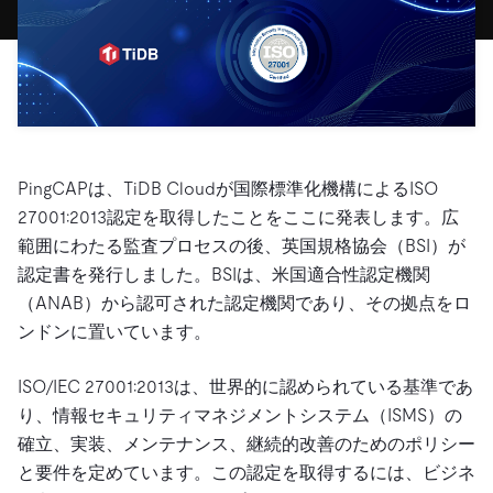
ドキュメント
す。
エコシステム
イベント
Developer Hub
ユースケース
TiDB Cloud
TiDB
Integrations
TiKV
Trust Hub
Discord Community
運用インテリジェンスの活用
開発者ガイド
無料で始める
TiSpark
OSS Insight
お客様のデータの機密性、可用性、安全性について紹介し
MySQLワークロードの近代化
ます。
PingCAP University
Build GenAI Applications
TiDB Labs
認定資格試験
PingCAPは、TiDB Cloudが国際標準化機構によるISO
会社概要
27001:2013認定を取得したことをここに発表します。広
ニュース
会社案内
範囲にわたる監査プロセスの後、英国規格協会（BSI）が
キャリア
パートナー
認定書を発行しました。BSIは、米国適合性認定機関
（ANAB）から認可された認定機関であり、その拠点をロ
お問い合わせ
ンドンに置いています。
ISO/IEC 27001:2013は、世界的に認められている基準であ
り、情報セキュリティマネジメントシステム（ISMS）の
確立、実装、メンテナンス、継続的改善のためのポリシー
と要件を定めています。この認定を取得するには、ビジネ