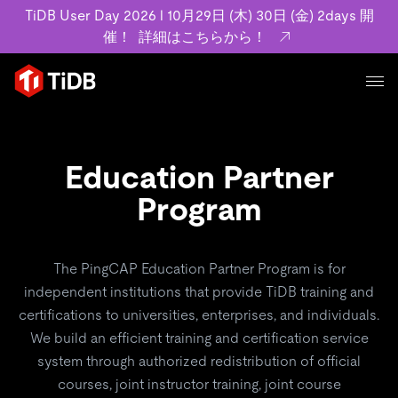
TiDB User Day 2026 l 10月29日 (木) 30日 (金) 2days 開
催！
詳細はこちらから！
プロダクト
ユースケース
MySQL互換の分散データベースで高可用性と水平スケー
Education Partner
ラビリティを備え大規模データをリアルタイムで処理でき
事例記事
Program
ます。
リソース
お客様事例やユーザーによる検証結果の記事などを紹介し
詳細はこちら
ています。
学習コンテンツ
The PingCAP Education Partner Program is for
会社概要
プラン
independent institutions that provide TiDB training and
ブログ
ホワイトペーパー
業界
certifications to universities, enterprises, and individuals.
TiDB Cloud
TiDB Self-Managed
アーカイブ動画
スライド
規約類
We build an efficient training and certification service
フィンテック
Eコマース
料金
ドキュメント
system through authorized redistribution of official
基本規約、TiDBクラウドサービス契約、SLA、利用規約、
SaaS
エンゲージメント
courses, joint instructor training, joint course
プライバシーポリシーなど、契約関連の情報を紹介しま