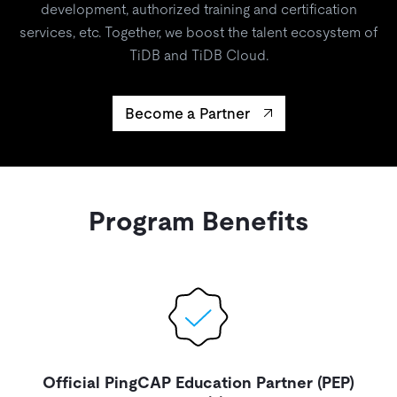
ドキュメント
す。
development, authorized training and certification
エコシステム
イベント
Developer Hub
ユースケース
services, etc. Together, we boost the talent ecosystem of
TiDB Cloud
TiDB
Integrations
TiKV
Trust Hub
Discord Community
TiDB and TiDB Cloud.
運用インテリジェンスの活用
開発者ガイド
無料で始める
TiSpark
OSS Insight
お客様のデータの機密性、可用性、安全性について紹介し
MySQLワークロードの近代化
ます。
PingCAP University
Become a Partner
Build GenAI Applications
TiDB Labs
認定資格試験
会社概要
ニュース
会社案内
Program Benefits
キャリア
パートナー
お問い合わせ
Official PingCAP Education Partner (PEP)