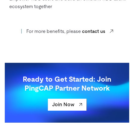
ecosystem together
丨
For more benefits, please
contact us
Ready to Get Started: Join
PingCAP Partner Network
Join Now