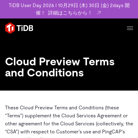
TiDB User Day 2026 l 10月29日 (木) 30日 (金) 2days 開
催！
詳細はこちらから！
プロダクト
ユースケース
MySQL互換の分散データベースで高可用性と水平スケー
Cloud Preview Terms
ラビリティを備え大規模データをリアルタイムで処理でき
事例記事
and Conditions
ます。
リソース
お客様事例やユーザーによる検証結果の記事などを紹介し
詳細はこちら
ています。
学習コンテンツ
会社概要
プラン
ブログ
ホワイトペーパー
業界
These Cloud Preview Terms and Conditions (these
TiDB Cloud
TiDB Self-Managed
アーカイブ動画
スライド
“
Terms
”) supplement the Cloud Services Agreement or
規約類
フィンテック
Eコマース
料金
other agreement for the Cloud Services (collectively, the
ドキュメント
基本規約、TiDBクラウドサービス契約、SLA、利用規約、
SaaS
“
CSA
”) with respect to Customer’s use and PingCAP’s
エンゲージメント
プライバシーポリシーなど、契約関連の情報を紹介しま