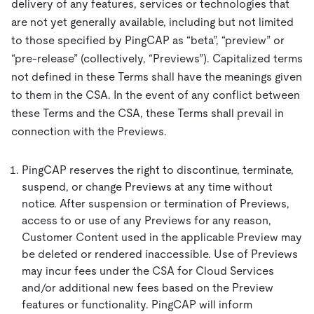
ドキュメント
delivery of any features, services or technologies that
す。
エコシステム
イベント
Developer Hub
ユースケース
are not yet generally available, including but not limited
TiDB Cloud
TiDB
Integrations
TiKV
Trust Hub
Discord Community
to those specified by PingCAP as “beta”, “preview” or
運用インテリジェンスの活用
開発者ガイド
無料で始める
TiSpark
OSS Insight
“pre-release” (collectively, “
Previews
”). Capitalized terms
お客様のデータの機密性、可用性、安全性について紹介し
MySQLワークロードの近代化
not defined in these Terms shall have the meanings given
ます。
PingCAP University
Build GenAI Applications
to them in the CSA. In the event of any conflict between
TiDB Labs
認定資格試験
these Terms and the CSA, these Terms shall prevail in
会社概要
connection with the Previews.
ニュース
会社案内
PingCAP reserves the right to discontinue, terminate,
キャリア
パートナー
suspend, or change Previews at any time without
お問い合わせ
notice.
After suspension or termination of Previews,
access to or use of any Previews for any reason,
Customer Content used in the applicable Preview may
be deleted
or rendered inaccessible
. Use of Previews
may incur fees under the CSA for Cloud Services
and/or additional new fees based on the Preview
features or functionality. PingCAP will inform