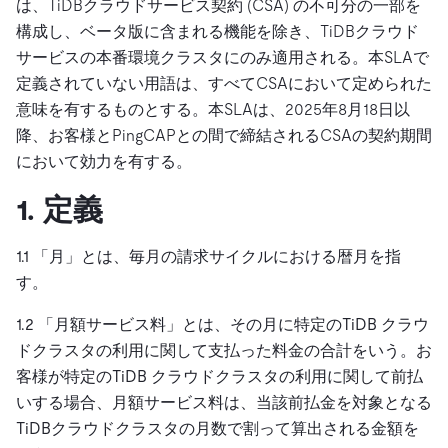
ドキュメント
は、TiDBクラウドサービス契約 (CSA) の不可分の一部を
す。
エコシステム
イベント
Developer Hub
ユースケース
構成し、ベータ版に含まれる機能を除き、TiDBクラウド
TiDB Cloud
TiDB
Integrations
TiKV
Trust Hub
Discord Community
サービスの本番環境クラスタにのみ適用される。本SLAで
運用インテリジェンスの活用
開発者ガイド
無料で始める
TiSpark
OSS Insight
定義されていない用語は、すべてCSAにおいて定められた
お客様のデータの機密性、可用性、安全性について紹介し
MySQLワークロードの近代化
意味を有するものとする。本SLAは、2025年8月18日以
ます。
PingCAP University
Build GenAI Applications
降、お客様とPingCAPとの間で締結されるCSAの契約期間
TiDB Labs
認定資格試験
において効力を有する。
会社概要
1. 定義
ニュース
会社案内
キャリア
パートナー
1.1 「
月
」とは、毎月の請求サイクルにおける暦月を指
お問い合わせ
す。
1.2 「
月額サービス料
」とは、その月に特定のTiDB クラウ
ドクラスタの利用に関して支払った料金の合計をいう。お
客様が特定のTiDB クラウドクラスタの利用に関して前払
いする場合、月額サービス料は、当該前払金を対象となる
TiDBクラウドクラスタの月数で割って算出される金額を