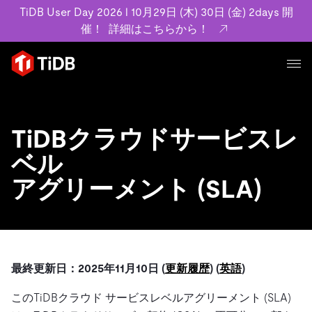
TiDB User Day 2026 l 10月29日 (木) 30日 (金) 2days 開
催！
詳細はこちらから！
プロダクト
ユースケース
MySQL互換の分散データベースで高可用性と水平スケー
TiDBクラウドサービスレ
ラビリティを備え大規模データをリアルタイムで処理でき
事例記事
ベル
ます。
リソース
お客様事例やユーザーによる検証結果の記事などを紹介し
アグリーメント (SLA)
詳細はこちら
ています。
学習コンテンツ
会社概要
プラン
ブログ
ホワイトペーパー
業界
TiDB Cloud
TiDB Self-Managed
アーカイブ動画
スライド
規約類
フィンテック
Eコマース
最終更新日：2025年11月10日 (
更新履歴
)
(
英語
)
料金
ドキュメント
基本規約、TiDBクラウドサービス契約、SLA、利用規約、
SaaS
このTiDBクラウド サービスレベルアグリーメント (SLA)
エンゲージメント
プライバシーポリシーなど、契約関連の情報を紹介しま