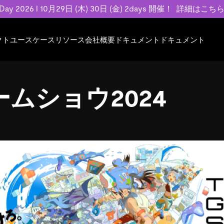
 Day 2026 l 10月29日 (木) 30日 (金) 2days 開催！
詳細はこち
クト
ユースケース
リソース
会社概要
ドキュメント
ドキュメント
規約類
事例記事
エンゲージメント
業界
プラン
ドキュメント
ドキュメント
PingCAP Univer
用
ース
イベント
フィンテック
TiDB Cloud
TiDB Cloud
TiDB Cloud
TiDB Labs
ムショウ2024
基本規約、TiDBクラウドサービス契約、
お客様事例やユ
で高可用性と
代化
案内
Developer Hub
Eコマース
TiDB Self-Managed
TiDB
TiDB
認定資格試
SLA、利用規約、プライバシーポリシーな
などを紹介して
模データを
リア
Discord Community
SaaS
料金
開発者ガイド
開発者ガイド
ど、契約関連の情報を紹介します。
トナー
い合わせ
Trust Hub
お客様のデータの機密性、可用性、安全性
ついて紹介します。