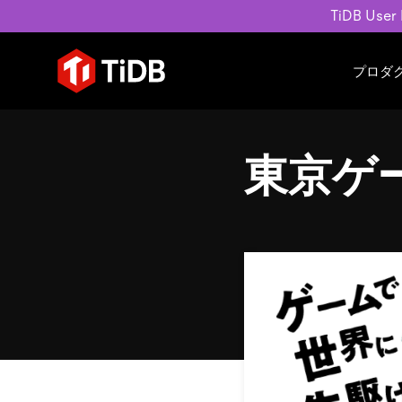
TiDB User
プロダ
ユースケース
学習コンテンツ
会社概要
運用インテリジェンスの活
ブログ
ニュ
東京ゲー
MySQL互換の分散データベース
MySQLワークロードの近
ホワイトペーパー
会社
水平スケーラビリティを備え大規
Build GenAI Applications
アーカイブ動画
キャ
リアルタイムで処理できます。
スライド
パー
お問
詳細はこちら