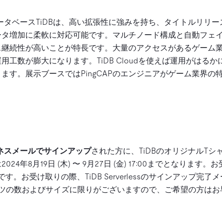
データベースTiDBは、高い拡張性に強みを持ち、タイトルリリ
ータ増加に柔軟に対応可能です。マルチノード構成と自動フェ
ス継続性が高いことが特長です。大量のアクセスがあるゲーム
用工数が膨大になります。TiDB Cloudを使えば運用がはる
ます。展示ブースではPingCAPのエンジニアがゲーム業界の特
ネスメールでサインアップ
された方に、TiDBのオリジナルT
4年8月19日 (木) 〜 9月27日 (金) 17:00までとなります。
 C55) です。お受け取りの際、TiDB Serverlessのサインアッ
ャツの数およびサイズに限りがございますので、ご希望の方はお