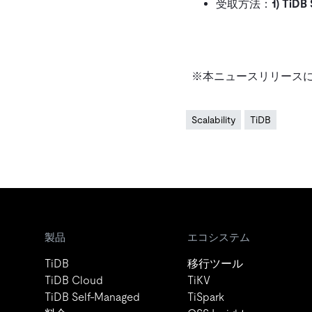
受取方法：
1) Ti
※本ニュースリリース
Scalability
TiDB
製品
エコシステム
TiDB
移行ツール
TiDB Cloud
TiKV
TiDB Self-Managed
TiSpark