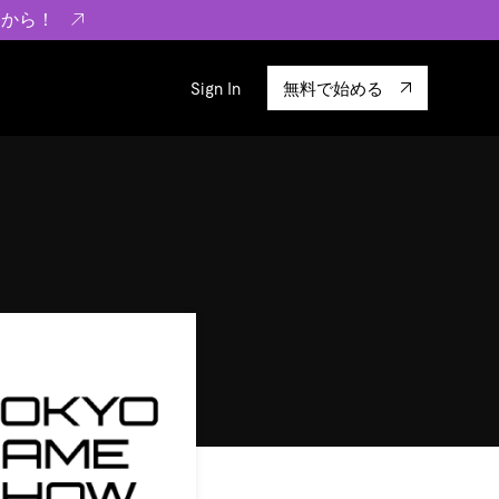
らから！
Sign In
無料で始める
sity
エコシステム
Integrations
ーザーによる検証結果の記事
験
TiKV
います。
TiSpark
OSS Insight
に