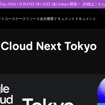
 Day 2026 l 10月29日 (木) 30日 (金) 2days 開催！
詳細はこち
クト
ユースケース
リソース
会社概要
ドキュメント
ドキュメント
規約類
事例記事
エンゲージメント
業界
プラン
ドキュメント
ドキュメント
PingCAP Univer
用
ース
イベント
フィンテック
TiDB Cloud
TiDB Cloud
TiDB Cloud
TiDB Labs
 Cloud Next Tokyo
基本規約、TiDBクラウドサービス契約、
お客様事例やユ
で高可用性と
代化
案内
Developer Hub
Eコマース
TiDB Self-Managed
TiDB
TiDB
認定資格試
SLA、利用規約、プライバシーポリシーな
などを紹介して
模データを
リア
Discord Community
SaaS
料金
開発者ガイド
開発者ガイド
ど、契約関連の情報を紹介します。
トナー
い合わせ
Trust Hub
お客様のデータの機密性、可用性、安全性
ついて紹介します。