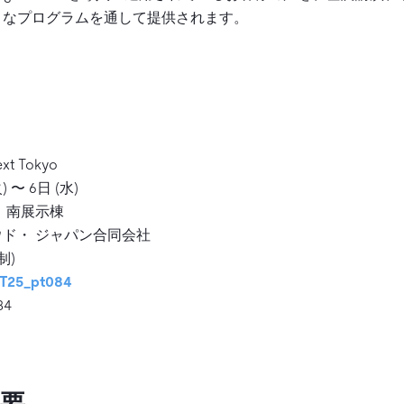
々なプログラムを通して提供されます。
xt Tokyo
 〜 6日 (水)
 南展示棟
ド・ ジャパン合同会社
制)
/NT25_pt084
84
要