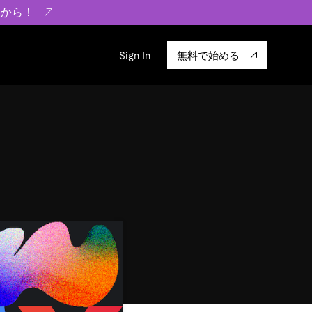
らから！
Sign In
無料で始める
sity
エコシステム
Integrations
ーザーによる検証結果の記事
験
TiKV
います。
TiSpark
OSS Insight
に