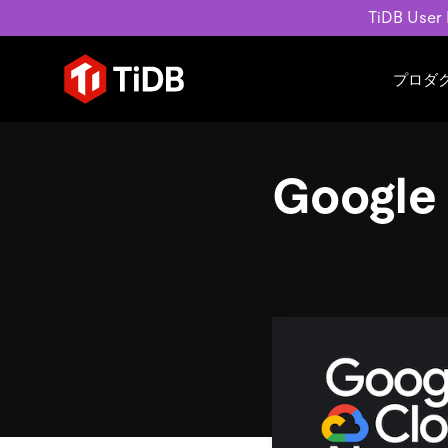
TiDB User
プロダ
ユースケース
学習コンテンツ
会社概要
運用インテリジェンスの活
ブログ
ニュ
Google
MySQL互換の分散データベース
MySQLワークロードの近
ホワイトペーパー
会社
水平スケーラビリティを備え大規
Build GenAI Applications
アーカイブ動画
キャ
リアルタイムで処理できます。
スライド
パー
お問
詳細はこちら