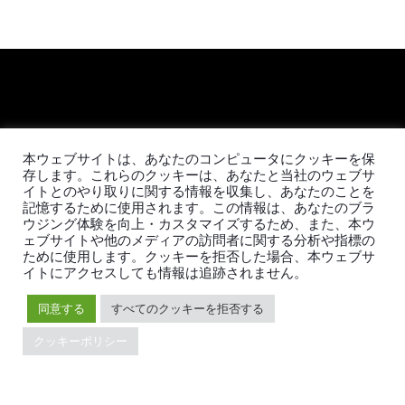
本ウェブサイトは、あなたのコンピュータにクッキーを保
存します。これらのクッキーは、あなたと当社のウェブサ
日本語
イトとのやり取りに関する情報を収集し、あなたのことを
記憶するために使用されます。この情報は、あなたのブラ
ウジング体験を向上・カスタマイズするため、また、本ウ
ェブサイトや他のメディアの訪問者に関する分析や指標の
製品
エコシステム
ために使用します。クッキーを拒否した場合、本ウェブサ
イトにアクセスしても情報は追跡されません。
TiDB
移行ツール
TiDB Cloud
TiKV
同意する
すべてのクッキーを拒否する
TiDB Self-Managed
TiSpark
クッキーポリシー
料金
OSS Insight