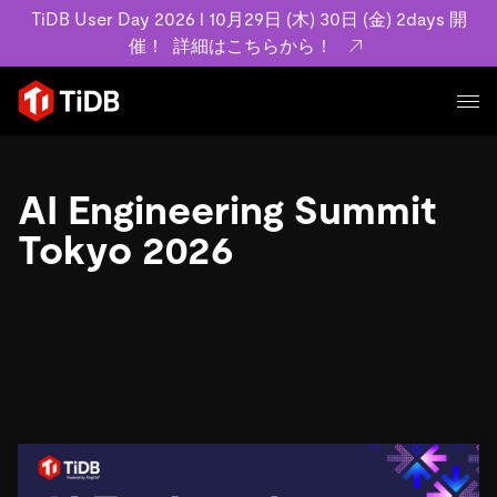
TiDB User Day 2026 l 10月29日 (木) 30日 (金) 2days 開
催！
詳細はこちらから！
プロダクト
ユースケース
AI Engineering Summit
MySQL互換の分散データベースで高可用性と水平スケー
ラビリティを備え大規模データをリアルタイムで処理でき
Tokyo 2026
事例記事
ます。
リソース
お客様事例やユーザーによる検証結果の記事などを紹介し
詳細はこちら
ています。
学習コンテンツ
会社概要
プラン
ブログ
ホワイトペーパー
業界
TiDB Cloud
TiDB Self-Managed
アーカイブ動画
スライド
規約類
フィンテック
Eコマース
料金
ドキュメント
基本規約、TiDBクラウドサービス契約、SLA、利用規約、
SaaS
エンゲージメント
プライバシーポリシーなど、契約関連の情報を紹介しま