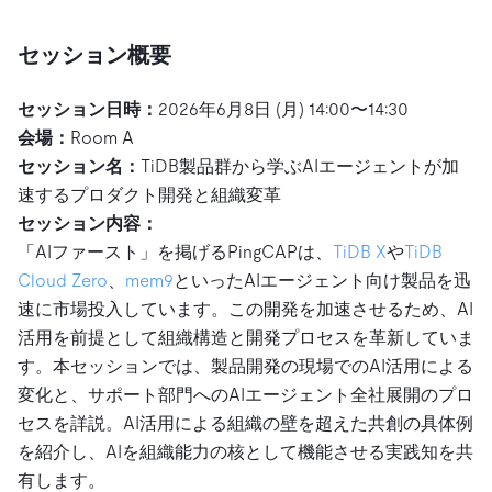
セッション概要
セッション日時：
2026年6月8日 (月) 14:00〜14:30
会場：
Room A
セッション名：
TiDB製品群から学ぶAIエージェントが加
速するプロダクト開発と組織変革
セッション内容：
「AIファースト」を掲げるPingCAPは、
TiDB X
や
TiDB
Cloud Zero
、
mem9
といったAIエージェント向け製品を迅
速に市場投入しています。この開発を加速させるため、AI
活用を前提として組織構造と開発プロセスを革新していま
す。本セッションでは、製品開発の現場でのAI活用による
変化と、サポート部門へのAIエージェント全社展開のプロ
セスを詳説。AI活用による組織の壁を超えた共創の具体例
を紹介し、AIを組織能力の核として機能させる実践知を共
有します。