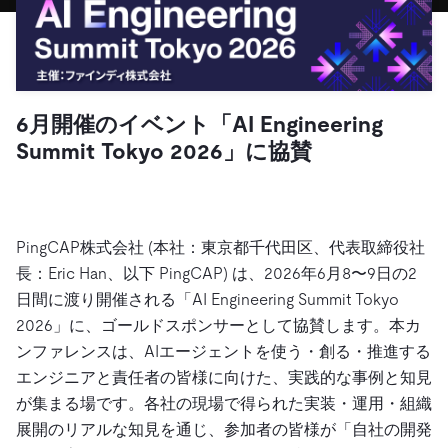
ドキュメント
す。
エコシステム
イベント
Developer Hub
ユースケース
TiDB Cloud
TiDB
Integrations
TiKV
Trust Hub
Discord Community
運用インテリジェンスの活用
開発者ガイド
無料で始める
TiSpark
OSS Insight
お客様のデータの機密性、可用性、安全性について紹介し
MySQLワークロードの近代化
ます。
PingCAP University
6月開催のイベント「AI Engineering
Build GenAI Applications
Summit Tokyo 2026」に協賛
TiDB Labs
認定資格試験
会社概要
ニュース
会社案内
キャリア
パートナー
PingCAP株式会社 (本社：東京都千代田区、代表取締役社
長：Eric Han、以下 PingCAP) は、2026年6月8〜9日の2
お問い合わせ
日間に渡り開催される「AI Engineering Summit Tokyo
2026」に、ゴールドスポンサーとして協賛します。本カ
ンファレンスは、AIエージェントを使う・創る・推進する
エンジニアと責任者の皆様に向けた、実践的な事例と知見
が集まる場です。各社の現場で得られた実装・運用・組織
展開のリアルな知見を通じ、参加者の皆様が「自社の開発