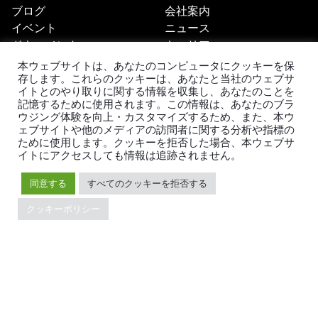
ブログ
会社案内
イベント
ニュース
ドキュメント
キャリア
Developer Guide
お問い合わせ
本ウェブサイトは、あなたのコンピュータにクッキーを保
FAQ
パートナー
存します。これらのクッキーは、あなたと当社のウェブサ
イトとのやり取りに関する情報を収集し、あなたのことを
サポート
Trust Hub
記憶するために使用されます。この情報は、あなたのブラ
セキュリティ
ウジング体験を向上・カスタマイズするため、また、本ウ
メンテナンスポリシー
ェブサイトや他のメディアの訪問者に関する分析や指標の
ために使用します。クッキーを拒否した場合、本ウェブサ
ブランドガイドライン
イトにアクセスしても情報は追跡されません。
同意する
すべてのクッキーを拒否する
クッキーポリシー
TiDBの最新情報
PingCAPの
プライバシーポリシー
に同意し、製品、サービ