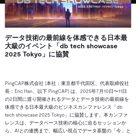
ドキュメント
す。
エコシステム
イベント
Developer Hub
ユースケース
TiDB Cloud
TiDB
Integrations
TiKV
Trust Hub
Discord Community
運用インテリジェンスの活用
開発者ガイド
無料で始める
TiSpark
OSS Insight
お客様のデータの機密性、可用性、安全性について紹介し
MySQLワークロードの近代化
ます。
PingCAP University
データ技術の最前線を体感できる日本最
Build GenAI Applications
大級のイベント「db tech showcase
TiDB Labs
認定資格試験
会社概要
2025 Tokyo」に協賛
ニュース
会社案内
キャリア
パートナー
PingCAP株式会社 (本社：東京都千代田区、代表取締役社
お問い合わせ
長：Eric Han、以下 PingCAP) は、2025年7月10日〜11日
の2日間に渡り開催されるデータとデータ技術の最前線を
体感できる日本最大級のビジネスカンファレンス「db
tech showcase 2025 Tokyo」に協賛します。本カンファ
レンスは、データベース技術の核心に迫るセッションか
ら、AIとの連携まで、幅広い視点でデータ基盤の「今」と