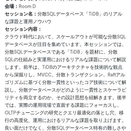
会場：
Room D
セッション名：
分散SQLデータベース「TiDB」のリアル
な課題と運用ノウハウ
セッション内容：
クラウド時代において、スケールアウトが可能な分散SQL
データベースが注目を集めています。本セッションでは、
分散SQLデータベースである「TiDB」を題材に、分散
SQLの仕組みと実運用におけるリアルな課題について解説
します。前半は、TiDBのアーキテクチャを技術的な観点
から深掘りし、MVCC、分散トランザクション、Raftアル
ゴリズムに基づく分散一貫性といったコア技術について解
説し、分散データベースがどのように一貫性とスケーラビ
リティを両立するのか、その設計思想を紐解きます。後半
では、実際の運用現場で直面する課題にフォーカスし、
OLTPチューニングの研究とクエリ最適化の落とし穴、移
行の高度化、運用におけるリアルな課題を取り上げます。
良い面だけでなく、分散SQLデータベース特有の難しさや