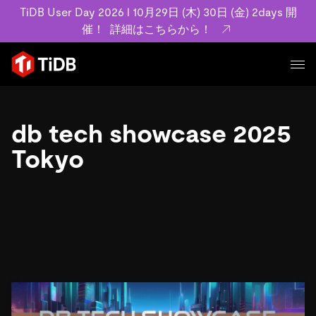
TiDB User Day 2026 l 10月29日 (木) 30日 (金) 2days 開
催！
詳細はこちらから！
プロダクト
ユースケース
db tech showcase 2025
MySQL互換の分散データベースで高可用性と水平スケー
ラビリティを備え大規模データをリアルタイムで処理でき
Tokyo
事例記事
ます。
リソース
お客様事例やユーザーによる検証結果の記事などを紹介し
詳細はこちら
ています。
学習コンテンツ
会社概要
プラン
ブログ
ホワイトペーパー
業界
TiDB Cloud
TiDB Self-Managed
アーカイブ動画
スライド
規約類
フィンテック
Eコマース
料金
ドキュメント
基本規約、TiDBクラウドサービス契約、SLA、利用規約、
SaaS
エンゲージメント
プライバシーポリシーなど、契約関連の情報を紹介しま