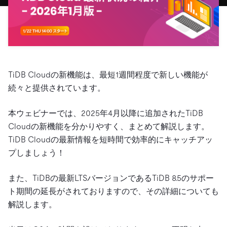
ドキュメント
す。
エコシステム
イベント
Developer Hub
ユースケース
TiDB Cloud
TiDB
Integrations
TiKV
Trust Hub
Discord Community
運用インテリジェンスの活用
開発者ガイド
無料で始める
TiSpark
OSS Insight
お客様のデータの機密性、可用性、安全性について紹介し
MySQLワークロードの近代化
ます。
PingCAP University
Build GenAI Applications
TiDB Cloudの新機能は、最短1週間程度で新しい機能が
TiDB Labs
認定資格試験
会社概要
続々と提供されています。
ニュース
会社案内
本ウェビナーでは、2025年4月以降に追加されたTiDB
キャリア
パートナー
Cloudの新機能を分かりやすく、まとめて解説します。
TiDB Cloudの最新情報を短時間で効率的にキャッチアッ
お問い合わせ
プしましょう！
また、TiDBの最新LTSバージョンであるTiDB 8.5のサポー
ト期間の延長がされておりますので、その詳細についても
解説します。