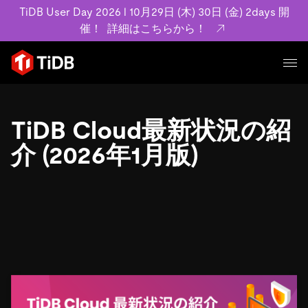
TiDB User Day 2026 l 10月29日 (木) 30日 (金) 2days 開
催！
詳細はこちらから！
プロダクト
ユースケース
TiDB Cloud最新状況の紹
MySQL互換の分散データベースで高可用性と水平スケー
ラビリティを備え大規模データをリアルタイムで処理でき
介 (2026年1月版)
事例記事
ます。
リソース
お客様事例やユーザーによる検証結果の記事などを紹介し
詳細はこちら
ています。
学習コンテンツ
会社概要
プラン
ブログ
ホワイトペーパー
業界
TiDB Cloud
TiDB Self-Managed
アーカイブ動画
スライド
規約類
フィンテック
Eコマース
料金
ドキュメント
基本規約、TiDBクラウドサービス契約、SLA、利用規約、
SaaS
エンゲージメント
プライバシーポリシーなど、契約関連の情報を紹介しま