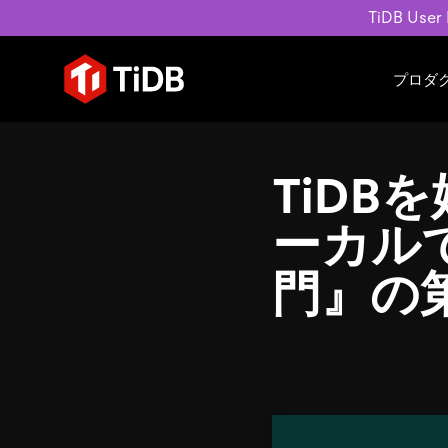
TiDB User
プロダ
ユースケース
学習コンテンツ
会社概要
運用インテリジェンスの活
ブログ
ニュ
TiDB
MySQL互換の分散データベース
MySQLワークロードの近
ホワイトペーパー
会社
水平スケーラビリティを備え大規
Build GenAI Applications
アーカイブ動画
キャ
ーカルで
リアルタイムで処理できます。
スライド
パー
お問
門』の
詳細はこちら