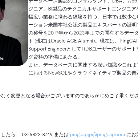
データベース製品のコンサルタント、DBA、We
ジニア、BI製品のテクニカルサポートエンジニア
幅広い業務に携わる経験を持つ。日本では数少な
ーション米国本社公認の製品エキスパートの証明である
の称号を2017年から2023年までの間有するデ
ト (現在はOracle ACE Alumni)。現在は、PingCA
Support EngineerとしてTiDBユーザーのサ
グ資料の準備にあたる。
また、データベースに関連する深い知識やこれま
におけるNewSQLやクラウドネイティブ製品の
告なく変更となる場合がございますのであらかじめご了承くだ
ら、 03-6822-8749 または
pingcapjp@pingcap.com
にお