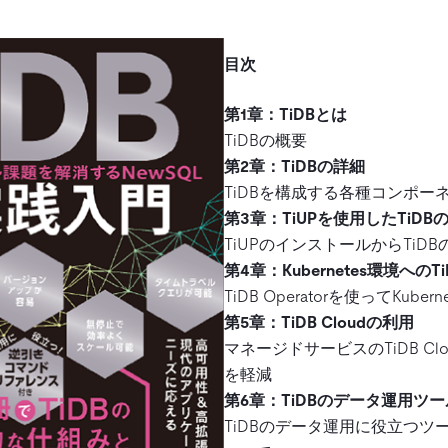
目次
第1章：TiDBとは
TiDBの概要
第2章：TiDBの詳細
TiDBを構成する各種コンポー
第3章：TiUPを使用したTiDB
TiUPのインストールからTiD
第4章：Kubernetes環境への
TiDB Operatorを使ってKube
第5章：TiDB Cloudの利用
マネージドサービスのTiDB C
を軽減
第6章：TiDBのデータ運用ツ
TiDBのデータ運用に役立つツ