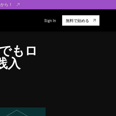
らから！
Sign In
無料で始める
sity
エコシステム
Integrations
ドでもロ
ーザーによる検証結果の記事
験
TiKV
います。
TiSpark
践入
OSS Insight
に