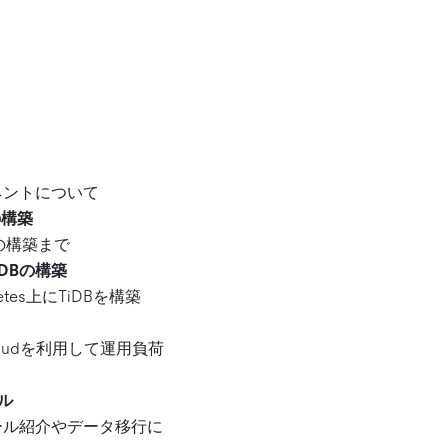
ネントについて
の構築
Bの構築まで
TiDBの構築
rnetes上にTiDBを構築
loudを利用して運用負荷
ール
ール紹介やデータ移行に