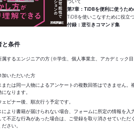
ついて
第7章：TiDBを便利に使うた
TiDBを使いこなすために役
付録：逆引きコマンド集
者と条件
所属するエンジニアの方 (※学生、個人事業主、アカデミック
参加いただいた方
スまたは同一人物によるアンケートの複数回答はできません。
効になります。
ウェビナー後、順次行う予定です。
スにより書籍が届けられない場合、フォームに所定の情報を入
して不正な行為があった場合は、ご登録を取り消させていただ
ください。