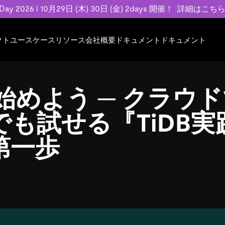
 Day 2026 l 10月29日 (木) 30日 (金) 2days 開催！
詳細はこち
クト
ユースケース
リソース
会社概要
ドキュメント
ドキュメント
規約類
事例記事
エンゲージメント
業界
プラン
ドキュメント
ドキュメント
PingCAP Univer
用
ース
イベント
フィンテック
TiDB Cloud
TiDB Cloud
TiDB Cloud
TiDB Labs
を始めよう ─ クラウ
基本規約、TiDBクラウドサービス契約、
お客様事例やユ
で高可用性と
代化
案内
Developer Hub
Eコマース
TiDB Self-Managed
TiDB
TiDB
認定資格試
SLA、利用規約、プライバシーポリシーな
などを紹介して
模データを
リア
Discord Community
SaaS
料金
開発者ガイド
開発者ガイド
も試せる『TiDB実
ど、契約関連の情報を紹介します。
トナー
い合わせ
第一歩
Trust Hub
お客様のデータの機密性、可用性、安全性
ついて紹介します。