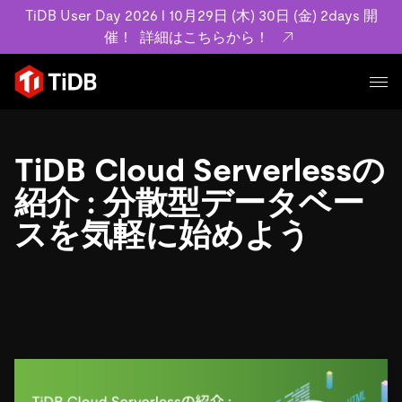
TiDB User Day 2026 l 10月29日 (木) 30日 (金) 2days 開
催！
詳細はこちらから！
プロダクト
ユースケース
TiDB Cloud Serverlessの
MySQL互換の分散データベースで高可用性と水平スケー
ラビリティを備え大規模データをリアルタイムで処理でき
紹介 : 分散型データベー
事例記事
ます。
リソース
スを気軽に始めよう
お客様事例やユーザーによる検証結果の記事などを紹介し
詳細はこちら
ています。
学習コンテンツ
会社概要
プラン
ブログ
ホワイトペーパー
業界
TiDB Cloud
TiDB Self-Managed
アーカイブ動画
スライド
規約類
フィンテック
Eコマース
料金
ドキュメント
基本規約、TiDBクラウドサービス契約、SLA、利用規約、
SaaS
エンゲージメント
プライバシーポリシーなど、契約関連の情報を紹介しま