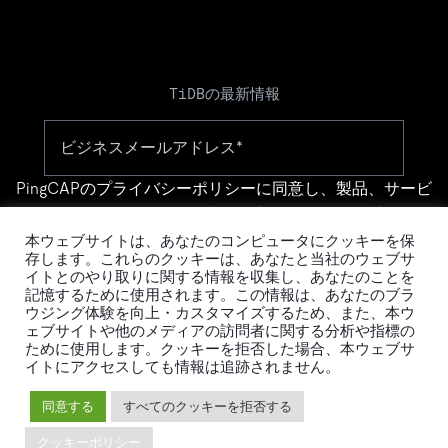
TiDBの最新情報
PingCAPの
プライバシーポリシー
に同意し、製品、サービ
ス、イベント等に関する連絡を受け取ることを希望しま
す。
本ウェブサイトは、あなたのコンピュータにクッキーを保
存します。これらのクッキーは、あなたと当社のウェブサ
イトとのやり取りに関する情報を収集し、あなたのことを
記憶するために使用されます。この情報は、あなたのブラ
ウジング体験を向上・カスタマイズするため、また、本ウ
ェブサイトや他のメディアの訪問者に関する分析や指標の
ために使用します。クッキーを拒否した場合、本ウェブサ
イトにアクセスしても情報は追跡されません。
© 2026 PingCAP株式会社 - All rights reserved.
同意する
すべてのクッキーを拒否する
Privacy Policy
Legal
クッキーポリシー