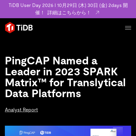
TiDB User Day 2026 l 10月29日 (木) 30日 (金) 2days 開
催！
詳細はこちらから！
プロダクト
ユースケース
MySQL互換の分散データベースで高可用性と水平スケー
PingCAP Named a
ラビリティを備え大規模データをリアルタイムで処理でき
事例記事
Leader in 2023 SPARK
ます。
リソース
お客様事例やユーザーによる検証結果の記事などを紹介し
Matrix™ for Translytical
詳細はこちら
ています。
Data Platforms
学習コンテンツ
会社概要
プラン
ブログ
ホワイトペーパー
業界
Analyst Report
TiDB Cloud
TiDB Self-Managed
アーカイブ動画
スライド
規約類
フィンテック
Eコマース
料金
ドキュメント
基本規約、TiDBクラウドサービス契約、SLA、利用規約、
SaaS
エンゲージメント
プライバシーポリシーなど、契約関連の情報を紹介しま