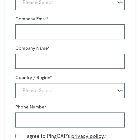
Company Email
*
Company Name
*
Country / Region
*
Phone Number
I agree to PingCAP's
privacy policy
.
*