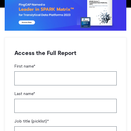
ドキュメント
す。
エコシステム
イベント
Developer Hub
ユースケース
TiDB Cloud
TiDB
Integrations
TiKV
Trust Hub
Discord Community
運用インテリジェンスの活用
開発者ガイド
無料で始める
TiSpark
OSS Insight
お客様のデータの機密性、可用性、安全性について紹介し
MySQLワークロードの近代化
ます。
PingCAP University
Build GenAI Applications
TiDB Labs
認定資格試験
会社概要
Access the Full Report
ニュース
会社案内
First name
*
キャリア
パートナー
お問い合わせ
Last name
*
Job title (picklist)
*