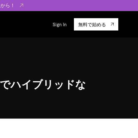
らから！
Sign In
無料で始める
sity
エコシステム
Integrations
ーザーによる検証結果の記事
験
TiKV
います。
TiSpark
OSS Insight
ースでハイブリッドな
に