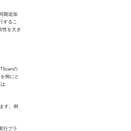
非同期追加
行するこ
軟性を大き
Scanの
スを例にと
度は、
します。例
実行プラ