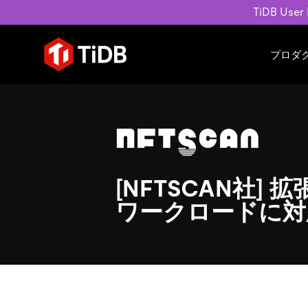
TiDB User
プロダ
ユースケース
学習コンテンツ
会社概要
運用インテリジェンスの活
ブログ
ニュ
MySQL互換の分散データベース
MySQLワークロードの近
ホワイトペーパー
会社
水平スケーラビリティを備え大規
Build GenAI Applications
アーカイブ動画
キャ
リアルタイムで処理できます。
スライド
パー
お問
[NFTSCAN社
詳細はこちら
ワークロードに対