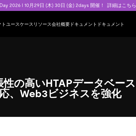
 Day 2026 l 10月29日 (木) 30日 (金) 2days 開催！
詳細はこち
クト
ユースケース
リソース
会社概要
ドキュメント
ドキュメント
規約類
事例記事
エンゲージメント
業界
プラン
ドキュメント
ドキュメント
PingCAP Univer
用
ース
イベント
フィンテック
TiDB Cloud
TiDB Cloud
TiDB Cloud
TiDB Labs
基本規約、TiDBクラウドサービス契約、
お客様事例やユ
で高可用性と
代化
案内
Developer Hub
Eコマース
TiDB Self-Managed
TiDB
TiDB
認定資格試
SLA、利用規約、プライバシーポリシーな
などを紹介して
模データを
リア
Discord Community
SaaS
料金
開発者ガイド
開発者ガイド
ど、契約関連の情報を紹介します。
トナー
い合わせ
] 拡張性の高いHTAPデータベ
Trust Hub
応、Web3ビジネスを強化
お客様のデータの機密性、可用性、安全性
ついて紹介します。