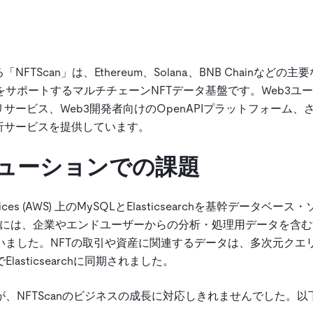
る「
NFTScan
」は、Ethereum、Solana、BNB Chainなどの
サポートするマルチチェーンNFTデータ基盤です。Web3ユ
サービス、Web3開発者向けのOpenAPIプラットフォーム、
析サービスを提供しています。
リューションでの課題
rvices (AWS) 上のMySQLとElasticsearchを基幹データベー
Lには、企業やエンドユーザーからの分析・処理用データを含
いました。NFTの取引や資産に関連するデータは、多次元クエ
sticsearchに同期されました。
、NFTScanのビジネスの成長に対応しきれませんでした。以