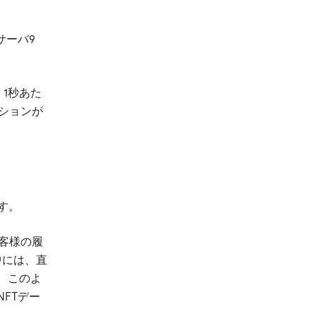
サーバ9
。1秒あた
ーションが
す。
客様の履
中には、直
。このよ
FTデー