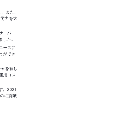
た。また、
と労力を大
サーバー
ました。
ニーズに
とができ
チャを有し
運用コス
2021
るのに貢献