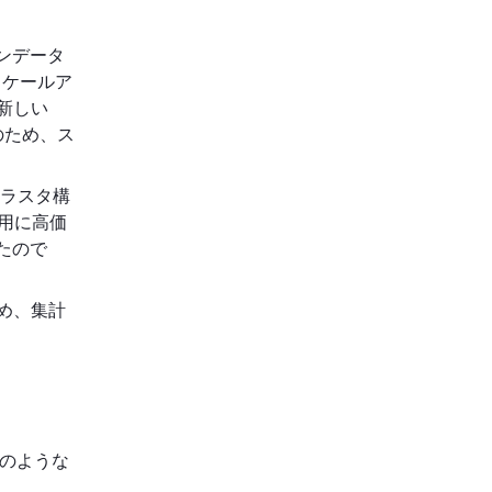
ンデータ
スケールア
新しい
のため、ス
ブクラスタ構
h用に高価
たので
ため、集計
次のような