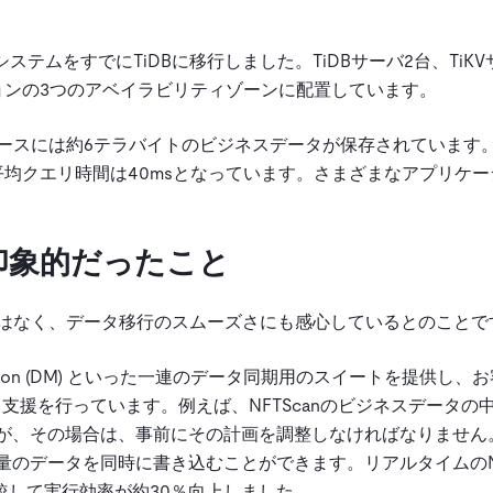
システムをすでにTiDBに移行しました。TiDBサーバ2台、TiKV
ージョンの3つのアベイラビリティゾーンに配置しています。
ータベースには約6テラバイトのビジネスデータが保存されています
達し、平均クエリ時間は40msとなっています。さまざまなアプリケ
に印象的だったこと
だけではなく、データ移行のスムーズさにも感心しているとのことで
ion (DM)
といった一連のデータ同期用のスイートを提供し、お
する支援を行っています。例えば、NFTScanのビジネスデータの
すが、その場合は、事前にその計画を調整しなければなりません
大量のデータを同時に書き込むことができます。リアルタイムのN
較して実行効率が約30％向上しました。