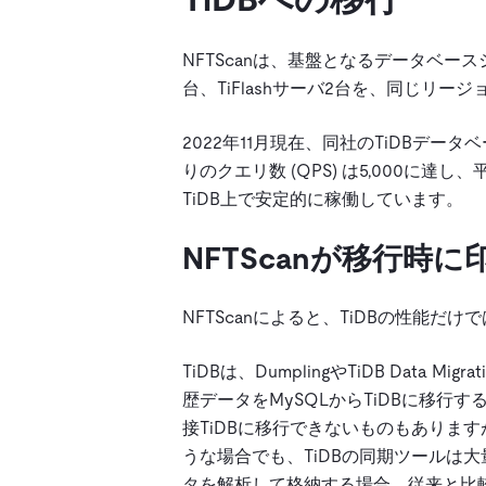
NFTScanは、基盤となるデータベース
台、TiFlashサーバ2台を、同じリ
2022年11月現在、同社のTiDBデ
りのクエリ数 (QPS) は5,000に
TiDB上で安定的に稼働しています。
NFTScanが移行時
NFTScanによると、TiDBの性能
TiDBは、
Dumpling
や
TiDB Data Migrat
歴データをMySQLからTiDBに移行
接TiDBに移行できないものもありま
うな場合でも、TiDBの同期ツールは
タを解析して格納する場合、従来と比