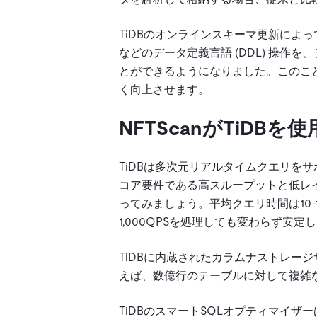
TiDBのオンラインスキーマ更新によっ
などのデータ定義言語 (DDL) 操
とができるようになりました。このこ
く向上させます。
NFTScanがTiDB
TiDBは多次元リアルタイムクエリをサ
コア要件である高スループットと低レイ
ってみましょう。平均クエリ時間は10-
1,000QPSを処理しても変わらず安定
TiDBに内蔵されたカラムナストレージ
えば、数億行のテーブルに対して複雑
TiDBのスマートSQLオプティマイ