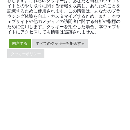
存します。これらのクッキーは、あなたと当社のウェブサ
的野氏は福岡拠点からオンラインでインタビューに応えて
イトとのやり取りに関する情報を収集し、あなたのことを
くれた
記憶するために使用されます。この情報は、あなたのブラ
ウジング体験を向上・カスタマイズするため、また、本ウ
ェブサイトや他のメディアの訪問者に関する分析や指標の
出典：EnterpriseZine / DB Online – 「なぜAuroraではな
ために使用します。クッキーを拒否した場合、本ウェブサ
イトにアクセスしても情報は追跡されません。
くTiDBなのか？ gumiが「ジョジョ」新作で選んだ、脱
シャーディング戦略」(2026年3月5日)
同意する
すべてのクッキーを拒否する
クッキーポリシー
SHARE: