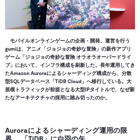
モバイルオンラインゲームの企画・開発、運営を行う
gumiは、アニメ「ジョジョの奇妙な冒険」の新作アプリ
ゲーム「ジョジョの奇妙な冒険 オラオラオーバードライ
ブ」において、インフラ構成を刷新した。長年運用してき
たAmazon Auroraによるシャーディング構成から、分散
型SQLデータベース「TiDB Cloud」へ移行している。大
規模トラフィックが前提となる大型IPタイトルで、なぜ新
たなアーキテクチャの採用に踏み切ったのか。
Auroraによるシャーディング運用の限
界……「TiDB」に白羽の矢