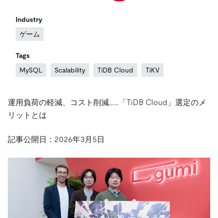
ドキュメント
す。
エコシステム
イベント
Developer Hub
ユースケース
TiDB Cloud
TiDB
Industry
Integrations
TiKV
Trust Hub
Discord Community
運用インテリジェンスの活用
ゲーム
開発者ガイド
無料で始める
TiSpark
OSS Insight
お客様のデータの機密性、可用性、安全性について紹介し
MySQLワークロードの近代化
ます。
Tags
PingCAP University
Build GenAI Applications
MySQL
Scalability
TiDB Cloud
TiKV
TiDB Labs
認定資格試験
会社概要
ニュース
会社案内
運用負荷の軽減、コスト削減……「TiDB Cloud」選定のメ
リットとは
キャリア
パートナー
お問い合わせ
記事公開日：2026年3月5日