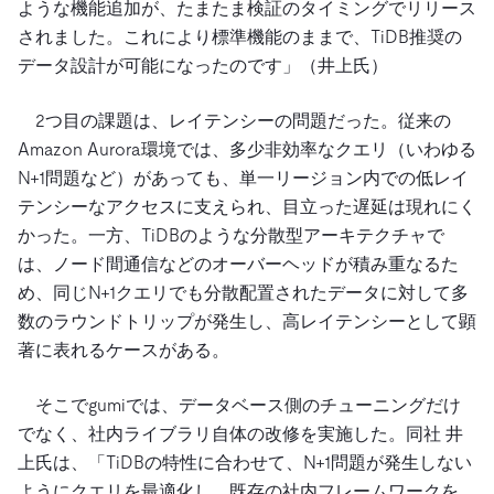
ような機能追加が、たまたま検証のタイミングでリリース
されました。これにより標準機能のままで、TiDB推奨の
データ設計が可能になったのです」（井上氏）
2つ目の課題は、レイテンシーの問題だった。従来の
Amazon Aurora環境では、多少非効率なクエリ（いわゆる
N+1問題など）があっても、単一リージョン内での低レイ
テンシーなアクセスに支えられ、目立った遅延は現れにく
かった。一方、TiDBのような分散型アーキテクチャで
は、ノード間通信などのオーバーヘッドが積み重なるた
め、同じN+1クエリでも分散配置されたデータに対して多
数のラウンドトリップが発生し、高レイテンシーとして顕
著に表れるケースがある。
そこでgumiでは、データベース側のチューニングだけ
でなく、社内ライブラリ自体の改修を実施した。同社 井
上氏は、「TiDBの特性に合わせて、N+1問題が発生しない
ようにクエリを最適化し、既存の社内フレームワークを