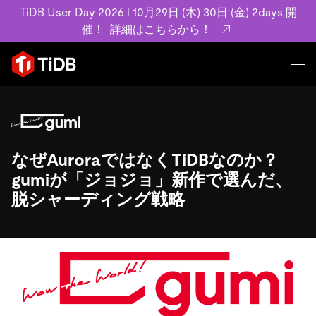
TiDB User Day 2026 l 10月29日 (木) 30日 (金) 2days 開
催！
詳細はこちらから！
プロダクト
ユースケース
MySQL互換の分散データベースで高可用性と水平スケー
ラビリティを備え大規模データをリアルタイムで処理でき
なぜAuroraではなくTiDBなのか？
事例記事
ます。
リソース
gumiが「ジョジョ」新作で選んだ、
お客様事例やユーザーによる検証結果の記事などを紹介し
詳細はこちら
脱シャーディング戦略
ています。
学習コンテンツ
会社概要
プラン
ブログ
ホワイトペーパー
業界
TiDB Cloud
TiDB Self-Managed
アーカイブ動画
スライド
規約類
フィンテック
Eコマース
料金
ドキュメント
基本規約、TiDBクラウドサービス契約、SLA、利用規約、
SaaS
エンゲージメント
プライバシーポリシーなど、契約関連の情報を紹介しま