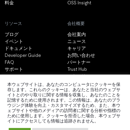
料金
OSS Insight
リソース
会社概要
ブログ
会社案内
イベント
ニュース
ドキュメント
キャリア
Developer Guide
お問い合わせ
FAQ
パートナー
サポート
Trust Hub
セキュリティ
メンテナンスポリシー
本ウェブサイトは、あなたのコンピュータにクッキーを保
存します。これらのクッキーは、あなたと当社のウェブサ
ブランドガイドライン
イトとのやり取りに関する情報を収集し、あなたのことを
記憶するために使用されます。この情報は、あなたのブラ
ウジング体験を向上・カスタマイズするため、また、本ウ
ェブサイトや他のメディアの訪問者に関する分析や指標の
ために使用します。クッキーを拒否した場合、本ウェブサ
イトにアクセスしても情報は追跡されません。
TiDBの最新情報