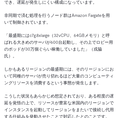
でき、遅延が発生しにくい構成になっています。
非同期で済む処理を行うノード群はAmazon Fargateを用
いて制御されています。
「最盛期にはc7g.8xlarge（32vCPU、64GBメモリ）と呼
ばれる大きめのサーバが600台起動し、その上でロビー用
のポッドが30万個ぐらい稼働していました」（戎脇
氏）。
しかもあるリージョンの最盛期には、そのリージョンにお
いて同種のサーバが売り切れるほど大量のコンピューティ
ングリソースを消費するという事態が発生します。
こうした状況もあらかじめ想定されており、ある程度の遅
延を覚悟の上で、リソースが豊富な米国内のリージョンで
インスタンスを起動してリージョンをまたいで接続し代用
する仕組みを発動させたことで対応したとのことです。