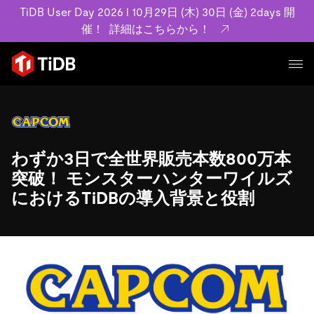
TiDB User Day 2026 l 10月29日 (木) 30日 (金) 2days 開
催！
詳細はこちらから！
プロダクト
ユースケース
MySQL互換の分散データベースで高可用性と水平スケー
ラビリティを備え大規模データをリアルタイムで処理でき
わずか3日で全世界販売本数800万本
事例記事
ます。
リソース
突破！ モンスターハンターワイルズ
お客様事例やユーザーによる検証結果の記事などを紹介し
詳細はこちら
におけるTiDBの導入背景と役割
ています。
学習コンテンツ
会社概要
プラン
ブログ
ホワイトペーパー
業界
TiDB Cloud
TiDB Self-Managed
アーカイブ動画
スライド
規約類
フィンテック
Eコマース
料金
ドキュメント
基本規約、TiDBクラウドサービス契約、SLA、利用規約、
SaaS
エンゲージメント
プライバシーポリシーなど、契約関連の情報を紹介しま