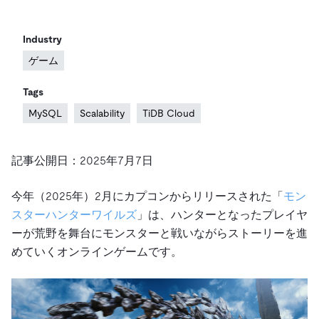
ドキュメント
す。
エコシステム
イベント
Developer Hub
ユースケース
TiDB Cloud
TiDB
Integrations
TiKV
Trust Hub
Discord Community
Industry
運用インテリジェンスの活用
開発者ガイド
無料で始める
TiSpark
OSS Insight
ゲーム
お客様のデータの機密性、可用性、安全性について紹介し
MySQLワークロードの近代化
ます。
PingCAP University
Tags
Build GenAI Applications
TiDB Labs
認定資格試験
MySQL
Scalability
TiDB Cloud
会社概要
ニュース
会社案内
記事公開日：2025年7月7日
キャリア
パートナー
今年（2025年）2月にカプコンからリリースされた「
モン
お問い合わせ
スターハンターワイルズ
」は、ハンターとなったプレイヤ
ーが荒野を舞台にモンスターと戦いながらストーリーを進
めていくオンラインゲームです。